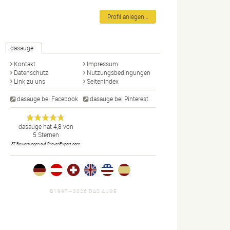
Profil anlegen…
dasauge
Kontakt
Impressum
Datenschutz
Nutzungsbedingungen
Link zu uns
Seitenindex
dasauge bei Facebook
dasauge bei Pinterest
Designer,
dasauge
Anonym
dasauge
hat
4,8
von
5
Sternen
Fotografen,
37
Bewertungen auf ProvenExpert.com
Agenturen,
Portfolios
und Jobs.
©1997—2026 DAS AUGE