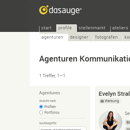
start
profile
stellenmarkt
ateliers
agenturen
designer
fotografen
ko
Agenturen Kommunikati
1 Treffer, 1—1:
Agenturen
Evelyn Stra
Werbung
Ansicht nach
Profilen
Portfolios
Se
Bi
Suchbegriffe
In