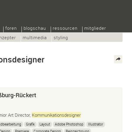
foren
blogschau
ressourcen
mitglieder
nzepter
multimedia
styling
onsdesigner
ßburg-Rückert
nior Art Director,
Kommunikationsdesigner
ldbearbeitung
Grafik
Layout
Adobe Photoshop
Illustrator
Design
Premiere
Corporate Design
Reinzeichnung