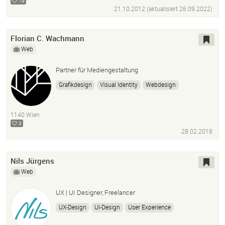
79
21.10.2012 (aktualisiert
26.09.2022
)
Florian C. Wachmann
Web
Partner für Mediengestaltung
Grafikdesign
Visual Identity
Webdesign
Screendesign
Ux/ui Design
Front-End Development
Generative Design
Video
Animation
Concept
1140 Wien
Consulting
3
28.02.2018
Nils Jürgens
Web
UX | UI Designer, Freelancer
UX-Design
UI-Design
User Experience
User Interface Design
Photoshop
Adobe Illustrator