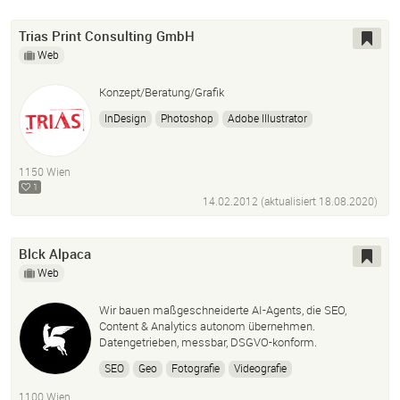
Trias Print Consulting GmbH
Web
Konzept/Beratung/Grafik
InDesign
Photoshop
Adobe Illustrator
Wordpress
1150 Wien
1
14.02.2012 (aktualisiert
18.08.2020
)
Blck Alpaca
Web
Wir bauen maßgeschneiderte AI-Agents, die SEO,
Content & Analytics autonom übernehmen.
Datengetrieben, messbar, DSGVO-konform.
SEO
Geo
Fotografie
Videografie
Post Production
AI Agents
Ki
Automatisierung
1100 Wien