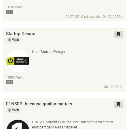
InDesign
Sketch
After Effects
Lightroom
1030 Wien
Balsamiq
Iplotz
Microsoft Suite
3
05.07.2016 (aktualisiert
04.02.2017
)
Startup Design
Web
Über Startup Design
1090 Wien
2
08.12.2013
E1NSER. because quality matters
Web
E1NSER vereint Qualität und Kompetenz zu einem
einzigartigem Gesamtpaket.