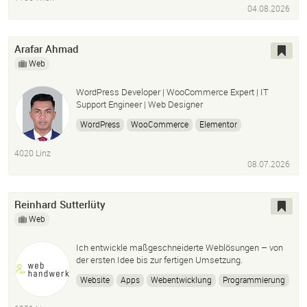
Grafik Design
Social Media Management
Website
04.08.2026
Arafar Ahmad
Web
WordPress Developer | WooCommerce Expert | IT
Support Engineer | Web Designer
WordPress
WooCommerce
Elementor
Web Design
Website Development
4020 Linz
Website Maintenance
SEO
PHP
HTML
CSS
08.07.2026
JavaScript
Website Migration
Speed Optimization
IT Support
Microsoft 365
Office 365
Reinhard Sutterlüty
Web
Ich entwickle maßgeschneiderte Weblösungen – von
der ersten Idee bis zur fertigen Umsetzung.
Website
Apps
Webentwicklung
Programmierung