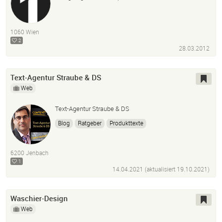
1060 Wien
2
28.03.2012
Text-Agentur Straube & DS
Web
Text-Agentur Straube & DS
Blog
Ratgeber
Produkttexte
Semantische Suchmaschinenoptimierung SEO
Content Marketing Agentur für Online-PR
Werbetexte
6200 Jenbach
Online-Marketingstrategien für Unternehmen
1
14.04.2021 (aktualisiert
19.10.2021
)
Waschier-Design
Web