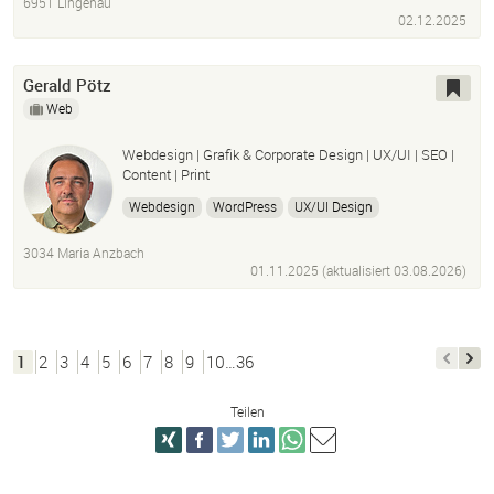
6951 Lingenau
02.12.2025
Gerald Pötz
Web
Webdesign | Grafik & Corporate Design | UX/UI | SEO |
Content | Print
Webdesign
WordPress
UX/UI Design
Grafikdesign
Corporate Design
Logo Design
3034 Maria Anzbach
InDesign
Photoshop
Bildbearbeitung
SEO
01.11.2025 (aktualisiert
03.08.2026
)
Content
SEO-Texte
E-Mail-Marketing
Redaktion
Printdesign
Layout
1
2
3
4
5
6
7
8
9
10…36
Teilen