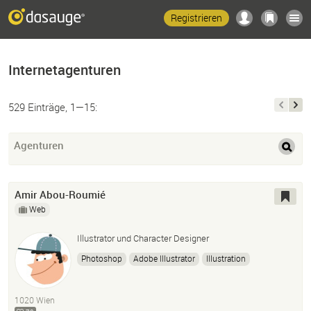
Registrieren
Internetagenturen
529 Einträge, 1—15:
Agenturen
Amir Abou-Roumié
Web
Illustrator und Character Designer
Photoshop
Adobe Illustrator
Illustration
Adobe After Effects
Adobe Premiere
Adobe Fresco
HTML
CSS
1020 Wien