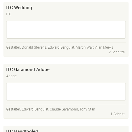
ITC Wedding
ITC
Gestalter:
Donald Stevens
,
Edward Benguiat
,
Martin Wait
,
Alan Meeks
2 Schnitte
ITC Garamond Adobe
Adobe
Gestalter:
Edward Benguiat
,
Claude Garamond
,
Tony Stan
1 Schnitt
ITC Handtooled