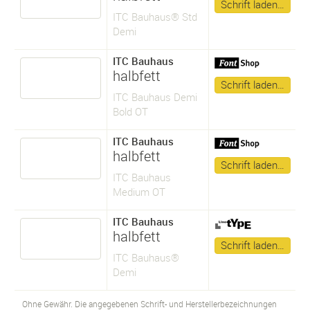
Schrift laden…
ITC Bauhaus® Std
Demi
ITC Bauhaus
halbfett
Schrift laden…
ITC Bauhaus Demi
Bold OT
ITC Bauhaus
halbfett
Schrift laden…
ITC Bauhaus
Medium OT
ITC Bauhaus
halbfett
Schrift laden…
ITC Bauhaus®
Demi
Ohne Gewähr. Die angegebenen Schrift- und Herstellerbezeichnungen