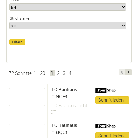
Strichstärke
72 Schnitte, 1—20:
1
2
3
4
ITC Bauhaus
mager
Schrift laden…
ITC Bauhaus Light
OT
ITC Bauhaus
mager
Schrift laden…