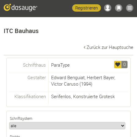
Registrieren
ITC Bauhaus
Zurück zur Hauptsuche
0
Schrifthaus
ParaType
Gestalter
Edward Benguiat
,
Herbert Bayer
,
Victor Caruso
(1994)
Klassifikationen
Serifenlos
,
Konstruierte Grotesk
Schriftsystem
Dickte