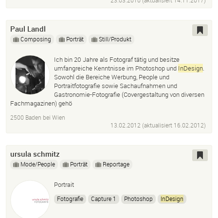
23.03.2010 (aktualisiert
14.11.2017
)
Paul Landl
Composing
Porträt
Still/Produkt
Ich bin 20 Jahre als Fotograf tätig und besitze
umfangreiche Kenntnisse im Photoshop und
InDesign
.
Sowohl die Bereiche Werbung, People und
Portraitfotografie sowie Sachaufnahmen und
Gastronomie-Fotografie (Covergestaltung von diversen
Fachmagazinen) gehö
2500 Baden bei Wien
13.02.2012 (aktualisiert
16.02.2012
)
ursula schmitz
Mode/People
Porträt
Reportage
Portrait
Fotografie
Capture 1
Photoshop
InDesign
Bildbearbeitung
Social Media