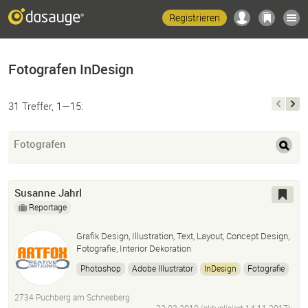
Registrieren
Fotografen InDesign
31 Treffer, 1—15:
Fotografen
Susanne Jahrl
Reportage
Grafik Design, Illustration, Text, Layout, Concept Design,
Fotografie, Interior Dekoration
Photoshop
Adobe Illustrator
InDesign
Fotografie
Illustration
Collage
Digitale Zeichnung
2734 Puchberg am Schneeberg
Adobe Draw
Adobe Sketch