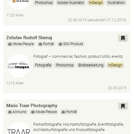
Photoshop
Adobe Illustrator
InDesign
Illustration
Buchillustration
Musterdesign
Vectormuster
1120 Wien
Vectordesign
22.06.2015 (aktualisiert
27.12.2016
)
Zelislav Rudolf Slamaj
Mode/People
Porträt
Still/Produkt
Fotograf – commercial, fashion, product stills, events
Fotografie
Photoshop
Bildbearbeitung
InDesign
Layout
1210 Wien
02.09.2015
Mario Traar Photography
Allround
Mode/People
Porträt
Portraitfotografie, Hochzeitsfotografie, Eventfotografie,
Architekturfotografie und Produktfotografie