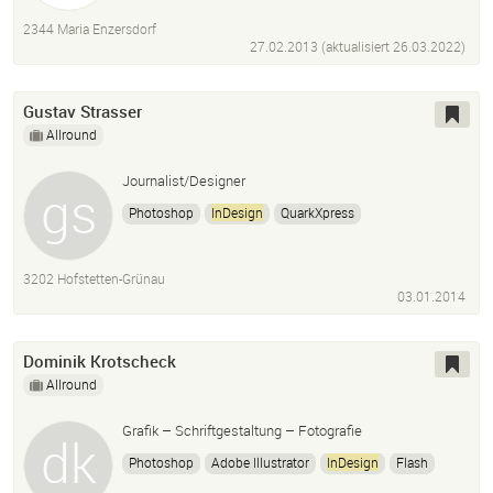
2344 Maria Enzersdorf
27.02.2013 (aktualisiert
26.03.2022
)
Gustav Strasser
Allround
Journalist/Designer
Photoshop
InDesign
QuarkXpress
3202 Hofstetten-Grünau
03.01.2014
Dominik Krotscheck
Allround
Grafik – Schriftgestaltung – Fotografie
Photoshop
Adobe Illustrator
InDesign
Flash
Finalcut
Typetool
Fontlab
Bildbearbeitung