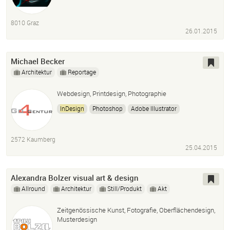
8010 Graz
26.01.2015
Michael Becker
Architektur
Reportage
Webdesign, Printdesign, Photographie
InDesign
Photoshop
Adobe Illustrator
Coral Draw
Viele Andere Design
Printprogramme
2572 Kaumberg
25.04.2015
Alexandra Bolzer visual art & design
Allround
Architektur
Still/Produkt
Akt
Zeitgenössische Kunst, Fotografie, Oberflächendesign,
Musterdesign