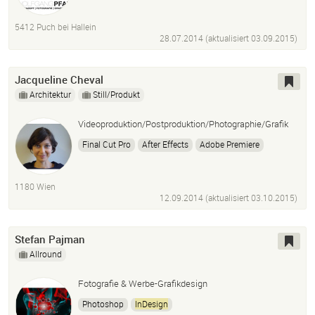
InDesign
Fotografie
Canon
Nikon
Briese
Profoto
Mac OSX
5412 Puch bei Hallein
28.07.2014 (aktualisiert
03.09.2015
)
Jacqueline Cheval
Architektur
Still/Produkt
Videoproduktion/Postproduktion/Photographie/Grafik
Final Cut Pro
After Effects
Adobe Premiere
Photoshop
Adobe Illustrator
InDesign
1180 Wien
12.09.2014 (aktualisiert
03.10.2015
)
Stefan Pajman
Allround
Fotografie & Werbe-Grafikdesign
Photoshop
InDesign