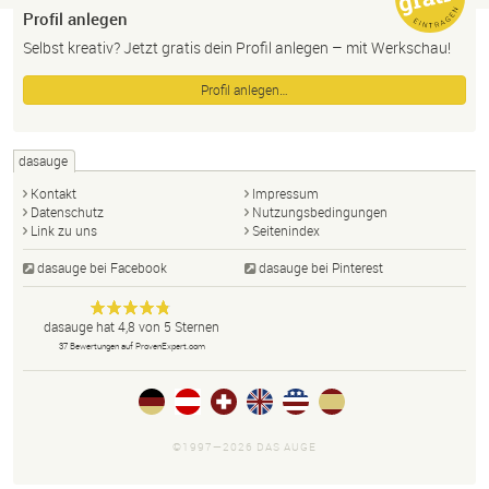
Profil anlegen
Selbst kreativ? Jetzt gratis dein Profil anlegen – mit Werkschau!
Profil anlegen…
dasauge
Kontakt
Impressum
Datenschutz
Nutzungsbedingungen
Link zu uns
Seitenindex
dasauge bei Facebook
dasauge bei Pinterest
Designer,
dasauge
Anonym
dasauge
hat
4,8
von
5
Sternen
Fotografen,
37
Bewertungen auf ProvenExpert.com
Agenturen,
Portfolios
und Jobs.
©1997—2026 DAS AUGE