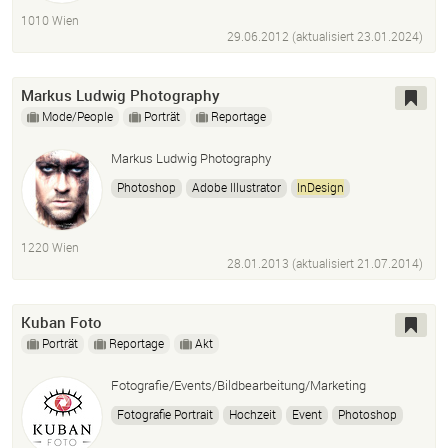
1010 Wien
29.06.2012 (aktualisiert
23.01.2024
)
Markus Ludwig Photography
Mode/People
Porträt
Reportage
Markus Ludwig Photography
Photoshop
Adobe Illustrator
InDesign
Captureonepro
Lightroom
Onone
HTML
PHP
Javascript
1220 Wien
28.01.2013 (aktualisiert
21.07.2014
)
Kuban Foto
Porträt
Reportage
Akt
Fotografie/Events/Bildbearbeitung/Marketing
Fotografie Portrait
Hochzeit
Event
Photoshop
InDesign
Adobe Illustrator
Wordpress