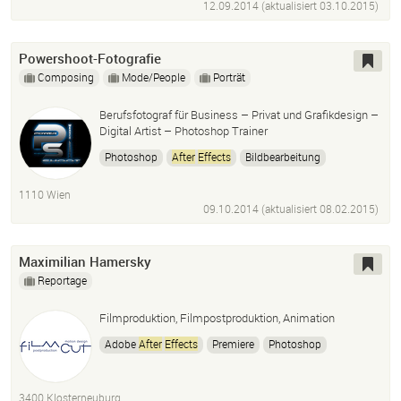
12.09.2014 (aktualisiert
03.10.2015
)
Powershoot-Fotografie
Composing
Mode/People
Porträt
Berufsfotograf für Business – Privat und Grafikdesign –
Digital Artist – Photoshop Trainer
Photoshop
After
Effects
Bildbearbeitung
Fotokünstler
1110 Wien
09.10.2014 (aktualisiert
08.02.2015
)
Maximilian Hamersky
Reportage
Filmproduktion, Filmpostproduktion, Animation
Adobe
After
Effects
Premiere
Photoshop
Adobe Illustrator
Final Cut
3400 Klosterneuburg