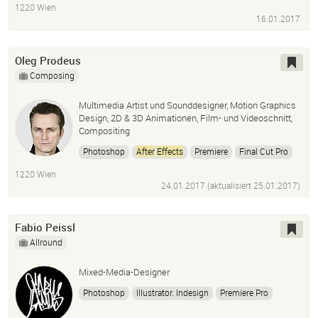
1220 Wien
Premiere
Adobe Creative Suite
16.01.2017
Oleg Prodeus
Composing
Multimedia Artist und Sounddesigner, Motion Graphics
Design, 2D & 3D Animationen, Film- und Videoschnitt,
Compositing
Photoshop
After
Effects
Premiere
Final Cut Pro
Davinci Resolve
Cinema 4D
Logic Pro X
1220 Wien
Bildbearbeitung
Motion Design
24.01.2017 (aktualisiert
Videoschnitt
25.01.2017
)
Color Grading
Visuelle Effekte
Compositing
Sounddesign
Fabio Peissl
Allround
Mixed-Media-Designer
Photoshop
Illustrator. Indesign
Premiere Pro
After
Effects
Audition
Lightroom
Ableton Live