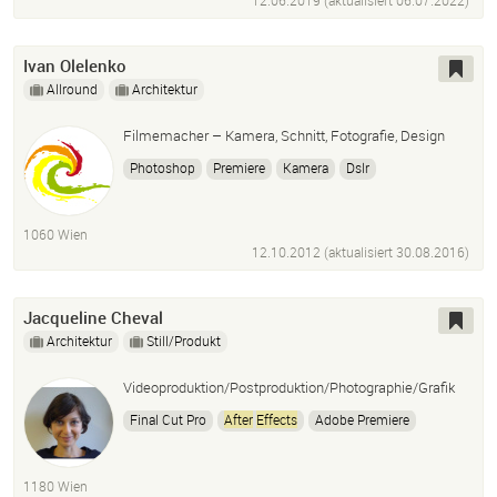
12.06.2019 (aktualisiert
06.07.2022
)
Chroma Key
Cut
Ivan Olelenko
Allround
Architektur
Filmemacher – Kamera, Schnitt, Fotografie, Design
Photoshop
Premiere
Kamera
Dslr
Video Editing
Videoschnitt
After
Effects
Bildbearbeitung
Wien
1060 Wien
12.10.2012 (aktualisiert
30.08.2016
)
Jacqueline Cheval
Architektur
Still/Produkt
Videoproduktion/Postproduktion/Photographie/Grafik
Final Cut Pro
After
Effects
Adobe Premiere
Photoshop
Adobe Illustrator
InDesign
1180 Wien