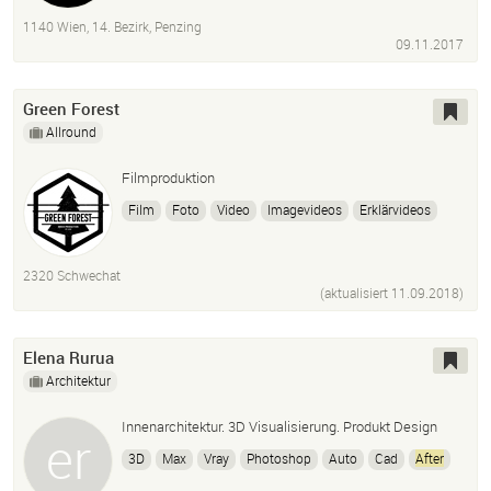
Reason
Microsoft Office
Apple
Cubase
1140 Wien, 14. Bezirk, Penzing
09.11.2017
Green Forest
Allround
Filmproduktion
Film
Foto
Video
Imagevideos
Erklärvideos
Eventfilme
Eventfotografie
Fotografie
Premiere Pro
After
Effects
Kameramann
Kamera
2320 Schwechat
(aktualisiert
11.09.2018
)
Elena Rurua
Architektur
Innenarchitektur. 3D Visualisierung. Produkt Design
3D
Max
Vray
Photoshop
Auto
Cad
After
Effects