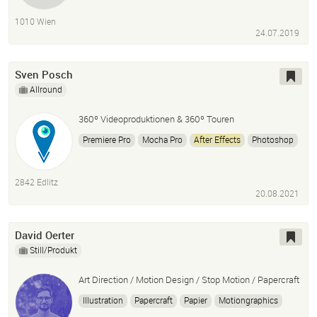
1010 Wien
24.07.2019
Sven Posch
Allround
360º Videoproduktionen & 360º Touren
Premiere Pro
Mocha Pro
After
Effects
Photoshop
2842 Edlitz
20.08.2021
David Oerter
Still/Produkt
Art Direction / Motion Design / Stop Motion / Papercraft
Illustration
Papercraft
Papier
Motiongraphics