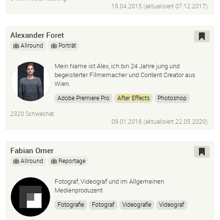
16.04.2015 (aktualisiert
07.12.2017
)
Alexander Foret
Allround
Porträt
Mein Name ist Alex, ich bin 24 Jahre jung und
begeisterter Filmemacher und Content Creator aus
Wien.
Adobe Premiere Pro
After
Effects
Photoshop
Adobe Illustrator
InDesign
Cinema 4D
Film
2320 Schwechat
Video
Grafik
Bildbearbeitung
09.01.2016 (aktualisiert
Kamermann
22.05.2020
)
Cutter
Fabian Orner
Allround
Reportage
Fotograf, Videograf und im Allgemeinen
Medienproduzent
Fotografie
Fotograf
Videografie
Videograf
Video
Photoshop
Lightroom
After
Effects