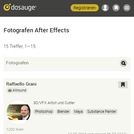
Registrieren
Fotografen After Effects
15 Treffer, 1—15:
Fotografen
Raffaello Grani
Allround
3D/VFX Artist und Cutter
Photoshop
Blender
Maya
Substance Painter
After
Effects
Premiere Pro
Illustrator
Gimp
3D Modelling
3D Texturing
3D Animation
CGI
1200 Wien
Visual
Effects
Compositing
Greenscreen