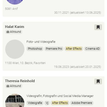
Motion Design
Motion Graphics
2D Animation
Film
Fotografie
taktil
haptisch
Stopmotion
5081 Anif
Stop Motion
Setdesign
Paperart
After
Effects
30.11.2021 (aktualisiert
13.06.2025
)
Gifs
Halat Karim
Allround
Foto- und Videografie
Photoshop
Premiere Pro
After
Effects
Cinema 4D
InDesign
Davinci Resolve
1100 Wien, 10. Bezirk, Favoriten
19.06.2023 (aktualisiert
20.01.2025
)
Theresia Reinhold
Allround
Videografin, Fotografin und Social Media Manager
Videografie
Vj
After
Effects
Adobe Premiere