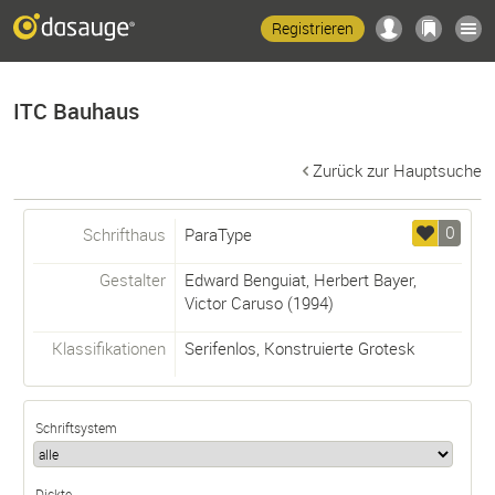
Registrieren
ITC Bauhaus
Zurück zur Hauptsuche
0
Schrifthaus
ParaType
Gestalter
Edward Benguiat
,
Herbert Bayer
,
Victor Caruso
(1994)
Klassifikationen
Serifenlos
,
Konstruierte Grotesk
Schriftsystem
Dickte