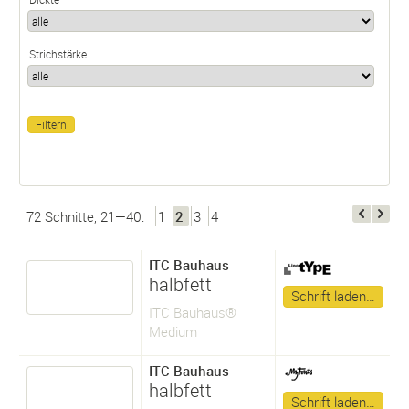
Strichstärke
72 Schnitte, 21—40:
1
2
3
4
ITC Bauhaus
halbfett
Schrift laden…
ITC Bauhaus®
Medium
ITC Bauhaus
halbfett
Schrift laden…