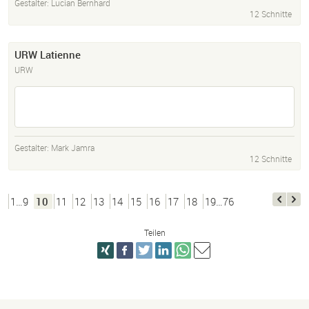
Gestalter:
Lucian Bernhard
12 Schnitte
URW Latienne
URW
Gestalter:
Mark Jamra
12 Schnitte
1…9
10
11
12
13
14
15
16
17
18
19…76
Teilen