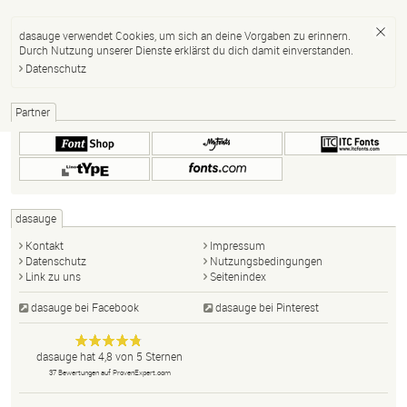
dasauge verwendet Cookies, um sich an deine Vorgaben zu erinnern.
Durch Nutzung unserer Dienste erklärst du dich damit einverstanden.
Datenschutz
Partner
dasauge
Kontakt
Impressum
Datenschutz
Nutzungsbedingungen
Link zu uns
Seitenindex
dasauge bei Facebook
dasauge bei Pinterest
Designer,
dasauge
Anonym
dasauge
hat
4,8
von
5
Sternen
Fotografen,
37
Bewertungen auf ProvenExpert.com
Agenturen,