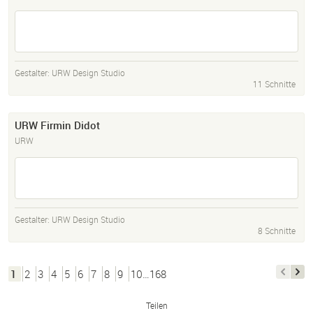
Gestalter:
URW Design Studio
11 Schnitte
URW Firmin Didot
URW
Gestalter:
URW Design Studio
8 Schnitte
1
2
3
4
5
6
7
8
9
10…168
Teilen