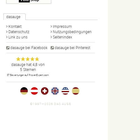
dasauge
Kontakt
Impressum
Datenschutz
Nutzungsbedingungen
Link zu uns
Seitenindex
dasauge bei Facebook
dasauge bei Pinterest
Designer,
dasauge
Anonym
dasauge
hat
4,8
von
5
Sternen
Fotografen,
37
Bewertungen auf ProvenExpert.com
Agenturen,
Portfolios
und Jobs.
©1997—2026 DAS AUGE