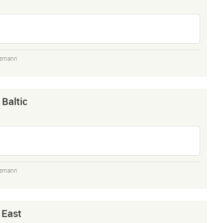
demann
 Baltic
demann
 East