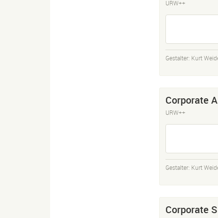
URW++
Gestalter:
Kurt Wei
Corporate A
URW++
Gestalter:
Kurt Wei
Corporate S