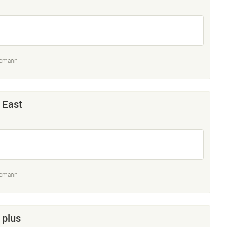
demann
 East
demann
 plus