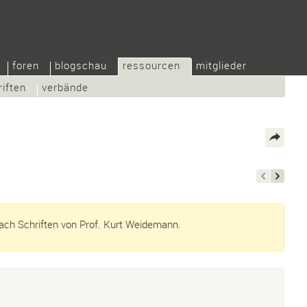
foren
blogschau
ressourcen
mitglieder
riften
verbände
ch Schriften von Prof. Kurt Weidemann.