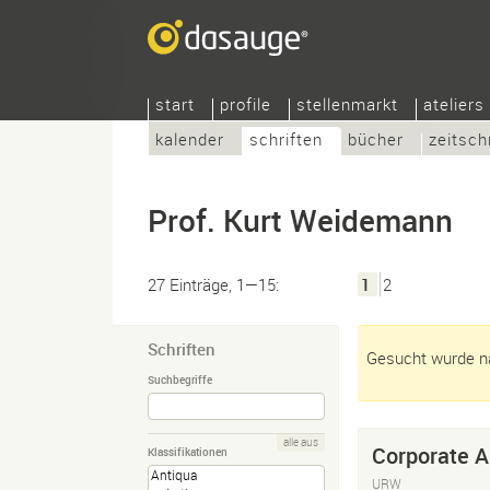
start
profile
stellenmarkt
ateliers
kalender
schriften
bücher
zeitsch
Prof. Kurt Weidemann
27 Einträge, 1—15:
1
2
Schriften
Gesucht wurde na
Suchbegriffe
alle aus
Corporate A
Klassifikationen
URW