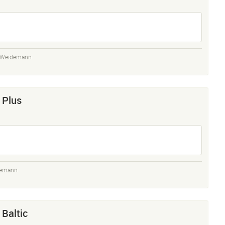
t Weidemann
 Plus
demann
 Baltic