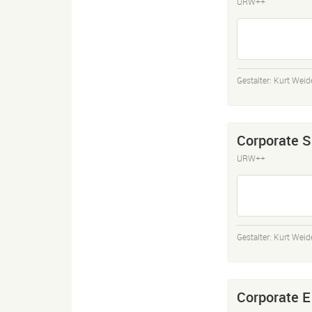
URW++
Gestalter:
Kurt Wei
Corporate S
URW++
Gestalter:
Kurt Wei
Corporate E