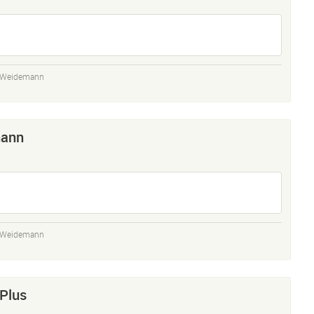
t Weidemann
mann
t Weidemann
Plus