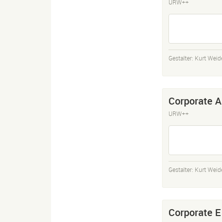
URW++
Gestalter:
Kurt Wei
Corporate A
URW++
Gestalter:
Kurt Wei
Corporate E