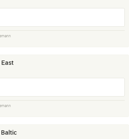
demann
 East
demann
 Baltic