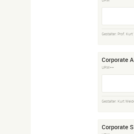
Gestalter:
Prof. Kur
Corporate A
URW++
Gestalter:
Kurt Wei
Corporate S