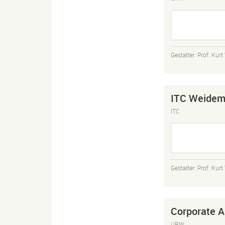
Gestalter:
Prof. Kur
ITC Weide
ITC
Gestalter:
Prof. Kur
Corporate A
URW