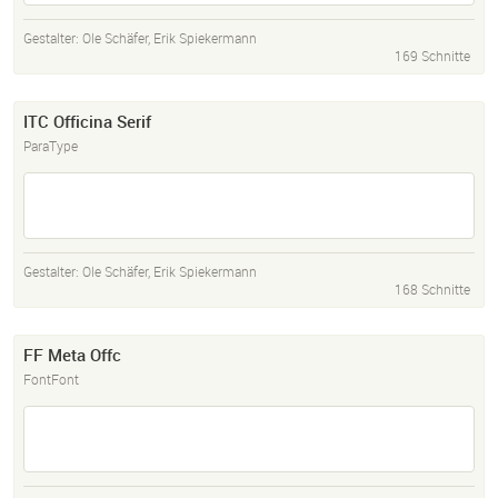
Gestalter:
Ole Schäfer
,
Erik Spiekermann
169 Schnitte
ITC Officina Serif
ParaType
Gestalter:
Ole Schäfer
,
Erik Spiekermann
168 Schnitte
FF Meta Offc
FontFont