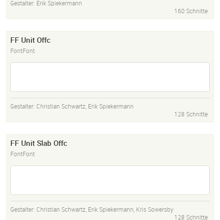
Gestalter:
Erik Spiekermann
160 Schnitte
FF Unit Offc
FontFont
Gestalter:
Christian Schwartz
,
Erik Spiekermann
128 Schnitte
FF Unit Slab Offc
FontFont
Gestalter:
Christian Schwartz
,
Erik Spiekermann
,
Kris Sowersby
128 Schnitte