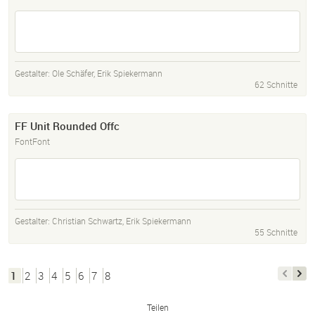
Gestalter:
Ole Schäfer
,
Erik Spiekermann
62 Schnitte
FF Unit Rounded Offc
FontFont
Gestalter:
Christian Schwartz
,
Erik Spiekermann
55 Schnitte
1
2
3
4
5
6
7
8
Teilen