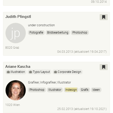
09.10.2014
Judith Pfingstl
under construction
Fotografie
Bildbearbeitung
Photoshop
Lightroom
InDesign
Fremdsprachen
8020 Graz
04.03.2013 (aktualisiert
19.04.2017
)
Ariane Kascha
Illustration
Typo/Layout
Corporate Design
Grafiker, Infografiker, Illustrator
Photoshop
Illustrator
Indesign
Grafik
Ideen
Berichte
Reports
Layout
1020 Wien
25.02.2013 (aktualisiert
19.10.2021
)