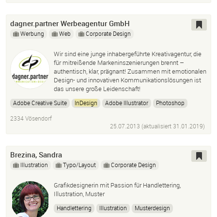
dagner.partner Werbeagentur GmbH
Werbung
Web
Corporate Design
Wir sind eine junge inhabergeführte Kreativagentur, die
für mitreißende Markeninszenierungen brennt –
authentisch, klar, prägnant! Zusammen mit emotionalen
Design- und innovativen Kommunikationslösungen ist
das unsere große Leidenschaft!
Adobe Creative Suite
InDesign
Adobe Illustrator
Photoshop
Wordpress
CSS
HTML
2334 Vösendorf
25.07.2013 (aktualisiert
31.01.2019
)
Brezina, Sandra
Illustration
Typo/Layout
Corporate Design
Grafikdesignerin mit Passion für Handlettering,
Illustration, Muster
Handlettering
Illustration
Musterdesign