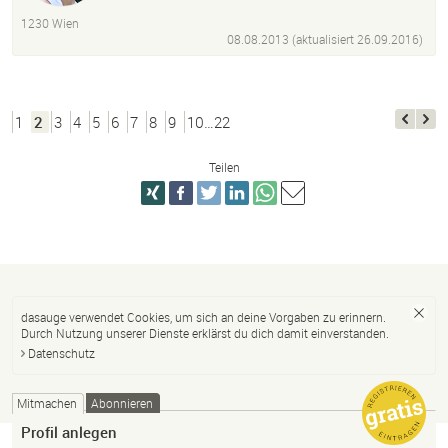
Handgezeichnete Schriftzüge
1230 Wien
Großer Adobe-Illustrator-Fan
Photoshop
InDesign
08.08.2013 (aktualisiert
26.09.2016
)
1
2
3
4
5
6
7
8
9
10…22
Teilen
dasauge verwendet Cookies, um sich an deine Vorgaben zu erinnern.
Durch Nutzung unserer Dienste erklärst du dich damit einverstanden.
Datenschutz
Mitmachen
Abonnieren
Profil anlegen