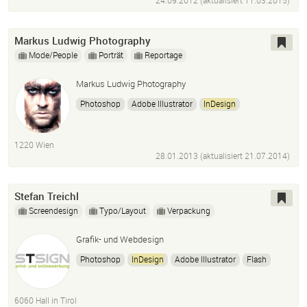
24.09.2012 (aktualisiert
11.03.2015
)
Markus Ludwig Photography
Mode/People
Porträt
Reportage
Markus Ludwig Photography
Photoshop
Adobe Illustrator
InDesign
Captureonepro
Lightroom
Onone
HTML
PHP
Javascript
1220 Wien
28.01.2013 (aktualisiert
21.07.2014
)
Stefan Treichl
Screendesign
Typo/Layout
Verpackung
Grafik- und Webdesign
Photoshop
InDesign
Adobe Illustrator
Flash
Dreamweaver
Fireworks
HTML5
CSS3
Typo3
Wordpress
6060 Hall in Tirol