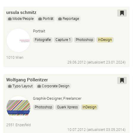
ursula schmitz
Mode/People
Porträt
Reportage
Portrait
Fotografie
Capture 1
Photoshop
InDesign
Bildbearbeitung
Social Media
1010 Wien
29.06.2012 (aktualisiert
23.01.2024
)
Wolfgang Pölleritzer
Typo/Layout
Corporate Design
Graphik-Designer, Freelancer
Photoshop
Quark Xpress
InDesign
Adobe Illustrator
Flash
Dreamweaver
2551 Enzesfeld
10.07.2012 (aktualisiert
03.05.2014
)