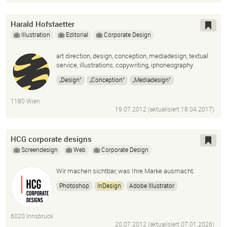
Harald Hofstaetter
Illustration
Editorial
Corporate Design
art direction, design, conception, mediadesign, textual
service, illustrations, copywriting, iphoneography
„Design“
„Conception“
„Mediadesign“
„Textual Service“
„Desktop Publishing“
1180 Wien
„Digital Printing“
„Illustration Techniques“
19.07.2012 (aktualisiert
18.04.2017
)
„Adobe Cc
Photoshop
Adobe Illustrator
InDesign
Muse
Dreamweaver
HCG corporate designs
Screendesign
Web
Corporate Design
Wir machen sichtbar, was Ihre Marke ausmacht.
Photoshop
InDesign
Adobe Illustrator
Adobe Creative Cloud CC
Wix
Wix Studio
6020 Innsbruck
20.07.2012 (aktualisiert
07.01.2026
)