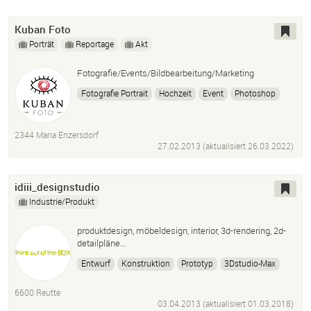
Kuban Foto
Porträt
Reportage
Akt
Fotografie/Events/Bildbearbeitung/Marketing
Fotografie Portrait
Hochzeit
Event
Photoshop
InDesign
Adobe Illustrator
Wordpress
2344 Maria Enzersdorf
27.02.2013 (aktualisiert
26.03.2022
)
idiii_designstudio
Industrie/Produkt
produktdesign, möbeldesign, interior, 3d-rendering, 2d-
detailpläne…
Entwurf
Konstruktion
Prototyp
3Dstudio-Max
Inventor
Adobe Ccphotoshop Illustrator
Indesign
6600 Reutte
03.04.2013 (aktualisiert
01.03.2018
)