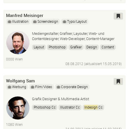
Manfred Meisinger
Illustration
Screendesign
Typo/Layout
Mediengestalter, Grafiker, Layouter, Web- und
Contentdesigner, Web-Developer, Content-Manager
Layout
Photoshop
Grafiker
Design
Content
Web
Druckvorstufe
Gestaltung
Webdesign
0000 Wien
Illustrator
InDesign
Adobe
08.08.2012 (aktualisiert
15.05.2019
)
Wolfgang Sam
Werbung
Film/Video
Corporate Design
Grafik Designer & Multimedia Artist
Photoshop Cc
Illustrator Cc
Indesign
Cc
Dreamweaver Cc
Premiere Pro Cc
After Effects Cc
Audition Cc
Speedgrade Cc
1080 Wien
Maxon Cinema 4D R.16
HTML
CSS