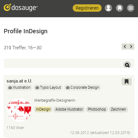
Registrieren
Profile InDesign
319 Treffer, 16—30:
sanja.at e.U.
Illustration
Typo/Layout
Corporate Design
Werbegrafik-Designerin
InDesign
Adobe Illustrator
Photoshop
Zeichnen
Fotografie
1160 Wien
12.06.2012 (aktualisiert
12.03.2019
)