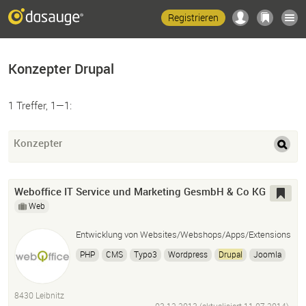
Registrieren
Konzepter Drupal
1 Treffer, 1—1:
Konzepter
Weboffice IT Service und Marketing GesmbH & Co KG
Web
Entwicklung von Websites/Webshops/Apps/Extensions
PHP
CMS
Typo3
Wordpress
Drupal
Joomla
Magento
CakePHP
Photoshop
HTML5
CSS3
8430 Leibnitz