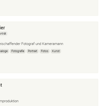
er
orträt
eischaffender Fotograf und Kameramann
naloge
Fotografie
Portrait
Fotos
Kunst
t
lmproduktion