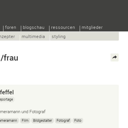
foren
blogschau
ressourcen
mitglieder
nzepter
multimedia
styling
/frau
feffel
eportage
meramann und Fotograf
ameramann
Film
Bildgestalter
Fotograf
Foto