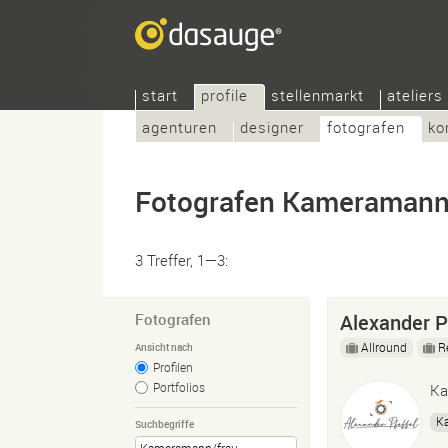
start
profile
stellenmarkt
ateliers
agenturen
designer
fotografen
ko
Fotografen Kameramann
3 Treffer, 1—3:
Fotografen
Alexander P
Allround
R
Ansicht nach
Profilen
Portfolios
Ka
K
Suchbegriffe