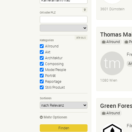
3601 Dürnstein
Ort oder PLZ
Thomas Mai
alle aus
Kategorien
Allround
P
Allround
Akt
Fr
Architektur
A
Composing
Mode/People
Porträt
1080 Wien
Reportage
Still/Produkt
Sortieren
Green Fores
Allround
Mehr Optionen
Fi