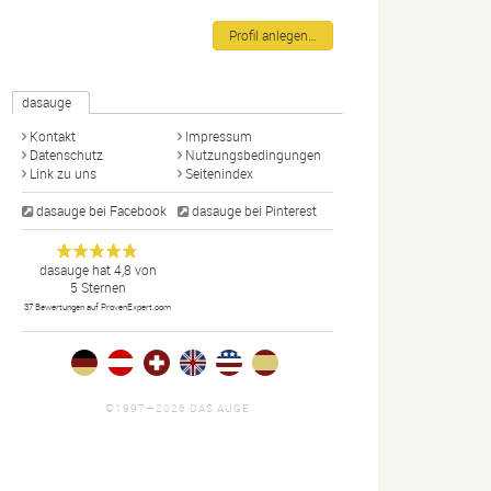
Profil anlegen…
dasauge
Kontakt
Impressum
Datenschutz
Nutzungsbedingungen
Link zu uns
Seitenindex
dasauge bei Facebook
dasauge bei Pinterest
Designer,
dasauge
Anonym
dasauge
hat
4,8
von
5
Sternen
Fotografen,
37
Bewertungen auf ProvenExpert.com
Agenturen,
Portfolios
und Jobs.
©1997—2026 DAS AUGE