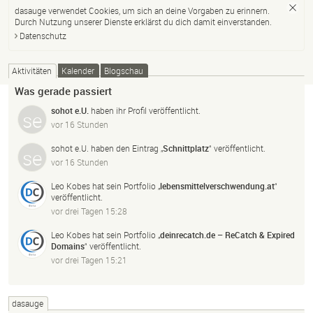
dasauge verwendet Cookies, um sich an deine Vorgaben zu erinnern.
Durch Nutzung unserer Dienste erklärst du dich damit einverstanden.
Datenschutz
Aktivitäten
Kalender
Blogschau
Was gerade passiert
sohot e.U.
haben ihr Profil veröffentlicht.
vor 16 Stunden
sohot e.U.
haben den Eintrag „
Schnittplatz
“ veröffentlicht.
vor 16 Stunden
Leo Kobes
hat sein Portfolio „
lebensmittelverschwendung.
at
“
veröffentlicht.
vor drei Tagen 15:28
Leo Kobes
hat sein Portfolio „
deinrecatch.
de – ReCatch & Expired
Domains
“ veröffentlicht.
vor drei Tagen 15:21
dasauge