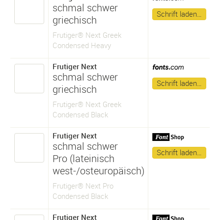
schmal schwer
Schrift laden…
griechisch
Frutiger® Next Greek
Condensed Heavy
Frutiger Next
schmal schwer
Schrift laden…
griechisch
Frutiger® Next Greek
Condensed Black
Frutiger Next
schmal schwer
Schrift laden…
Pro (lateinisch
west-/osteuropäisch)
Frutiger® Next Pro
Condensed Black
Frutiger Next