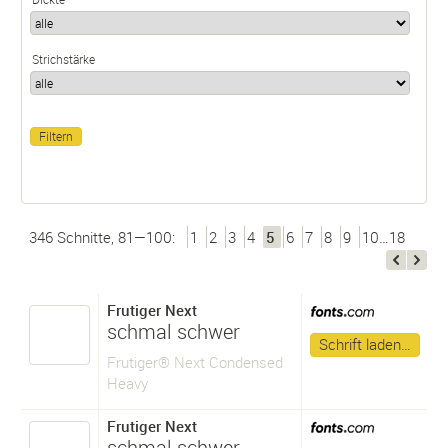
Strichstärke
346 Schnitte, 81—100:
1
2
3
4
5
6
7
8
9
10…18
Frutiger Next
schmal schwer
Schrift laden…
Frutiger® Next Condensed
Heavy
Frutiger Next
schmal schwer