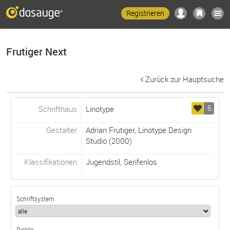
Registrieren
Frutiger Next
Zurück zur Hauptsuche
6
Schrifthaus
Linotype
Gestalter
Adrian Frutiger
,
Linotype Design
Studio
(2000)
Klassifikationen
Jugendstil
,
Serifenlos
Schriftsystem
Dickte