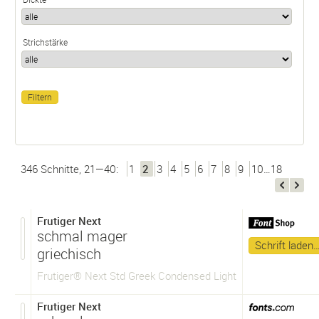
Strichstärke
346 Schnitte, 21—40:
1
2
3
4
5
6
7
8
9
10…18
Frutiger Next
schmal mager
Schrift laden
griechisch
Frutiger® Next Std Greek Condensed Light
Frutiger Next