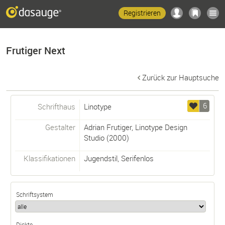
Registrieren
Frutiger Next
Zurück zur Hauptsuche
6
Schrifthaus
Linotype
Gestalter
Adrian Frutiger
,
Linotype Design
Studio
(2000)
Klassifikationen
Jugendstil
,
Serifenlos
Schriftsystem
Dickte