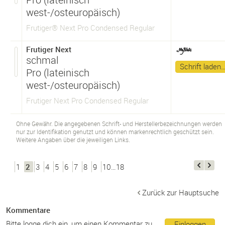
west-/osteuropäisch)
Frutiger® Next Pro Condensed Regular
Frutiger Next
schmal
Schrift laden
Pro (lateinisch
west-/osteuropäisch)
Frutiger Next Pro Condensed Regular
Ohne Gewähr. Die angegebenen Schrift- und Herstellerbezeichnungen werden
nur zur Identifikation genutzt und können markenrechtlich geschützt sein.
Weitere Angaben über die jeweiligen Links.
1
2
3
4
5
6
7
8
9
10…18
Zurück zur Hauptsuche
Kommentare
Bitte logge dich ein, um einen Kommentar zu
Einloggen