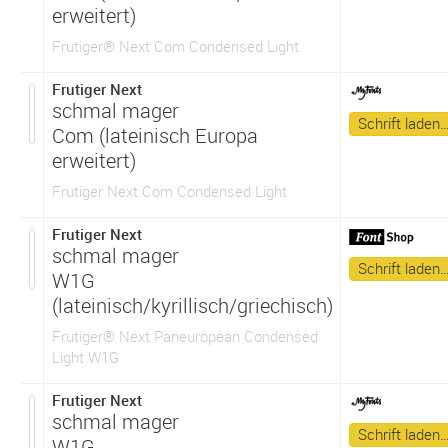
erweitert)
Frutiger® Next Com Condensed Light
Frutiger Next
schmal mager
Schrift laden
Com (lateinisch Europa
erweitert)
Frutiger Next Com Condensed Light
Frutiger Next
schmal mager
Schrift laden
W1G
(lateinisch/kyrillisch/griechisch)
Frutiger® Next Paneuropean Condensed
Light W1G
Frutiger Next
schmal mager
Schrift laden
W1G