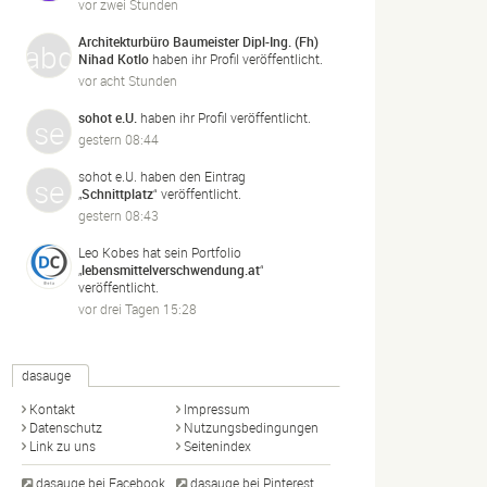
vor zwei Stunden
Architekturbüro Baumeister Dipl-Ing. (Fh)
Nihad Kotlo
haben ihr Profil veröffentlicht.
vor acht Stunden
sohot e.U.
haben ihr Profil veröffentlicht.
gestern 08:44
sohot e.U.
haben den Eintrag
„
Schnittplatz
“ veröffentlicht.
gestern 08:43
Leo Kobes
hat sein Portfolio
„
lebensmittelverschwendung.
at
“
veröffentlicht.
vor drei Tagen 15:28
dasauge
Kontakt
Impressum
Datenschutz
Nutzungsbedingungen
Link zu uns
Seitenindex
dasauge bei Facebook
dasauge bei Pinterest