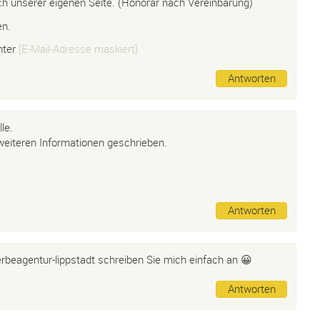
ch unserer eigenen Seite. (Honorar nach Vereinbarung)
en.
nter
[E-Mail-Adresse maskiert]
Antworten
le.
weiteren Informationen geschrieben.
Antworten
beagentur-lippstadt
schreiben Sie mich einfach an 😀
Antworten