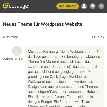
Registrieren
Neues Theme für Wordpress Website
4 Beiträge:
zurück
Moin aus Hamburg. Meine Website ist in
#1
die Tage gekommen. Sie benötigt ein aktuelles
DerHeilpraktiker
Theme (im Moment nutze ich Lucid, das
schon ein paar Jahre alt ist), das auch mobil
gut aussieht und bei google gut rankt. Die
grundlegende Optik (Logo, Hellblau, viel
Weißraum) sollte beibehalten werden, das
Design kann aber entsprechend des Themes
auch zeitgemäßer/anders aussehen. Habe als
Einzelkämpfer in Corona-Zeiten leider kein
riesiges Budget. Fleißarbeiten wie Texte,
Metas und Bilder laden kann ich selbst