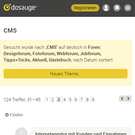
Registrieren
CMS
Gesucht wurde nach „
CMS
“ auf deutsch in
Foren:
Designforum, Fotoforum, Webforum, Jobforum,
Tipps+Tricks, Aktuell, Gästebuch
; nach Datum sortiert.
Neues Thema…
124 Treffer, 31—45:
1
2
3
4
5
6
7
8
9
Finden
Internetagentur mit Kunden und Einnahmen