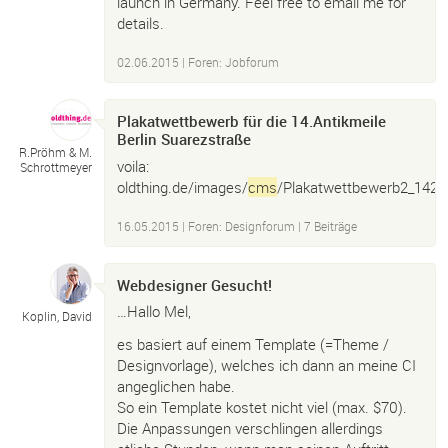
launch in Germany. Feel free to email me for
details.
02.06.2015
|
Foren: Jobforum
Plakatwettbewerb für die 14.Antikmeile
Berlin Suarezstraße
R.
Pröhm & M.
voila:
Schrottmeyer
oldthing.de/images/
cms
/Plakatwettbewerb2_1429
16.05.2015
|
Foren: Designforum
| 7 Beiträge
Webdesigner Gesucht!
…Hallo Mel,
Koplin, David
es basiert auf einem Template (=Theme /
Designvorlage), welches ich dann an meine CI
angeglichen habe.
So ein Template kostet nicht viel (max. $70).
Die Anpassungen verschlingen allerdings