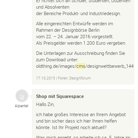
Er richtet sich an Schüler, Studenten, Dozenten
und Absolventen
der Bereiche Produkt- und Industriedesign.
Alle eingereichten Entwürfe werden im
Rahmen der Designbörse Berlin
vom 22. – 24. Januar 2016 vorgestellt.
Als Preisgelder werden 1.200 Euro vergeben.
Die Unterlagen zur Ausschreibung finden Sie
zum Download unter:
oldthing.de/images/
cms
/designwettbewerb_1445
17.10.2015
|
Foren: Designforum
Shop mit Squarespace
Hallo Zin,
Alpantel
ich habe großes Interesse an Ihrem Angebot
und bin sicher dass ich hier Ihnen helfen
könnte. Ist Ihr Projekt noch aktuell?
Was mich angeht, so arbeite ich ca. 5 Jahre im