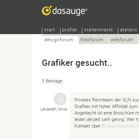
start
profile
stellenmarkt
ateliers
designforum
fotoforum
webforum
Grafiker gesucht..
5 Beiträge:
Privates Rennteam der VLN such
Grafiker mit hoher Affinität zum
Lanzerath, Silvia
Angedacht ist eine Broschüre m
leider derzeit sehr gering. Wer
Kontakt über
[E-Mail-Adresse m