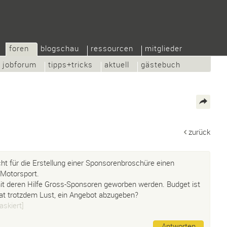
foren
blogschau
ressourcen
mitglieder
jobforum
tipps+tricks
aktuell
gästebuch
zurück
t für die Erstellung einer Sponsorenbroschüre einen
 Motorsport.
it deren Hilfe Gross-Sponsoren geworben werden. Budget ist
 hat trotzdem Lust, ein Angebot abzugeben?
askiert]
Antworten