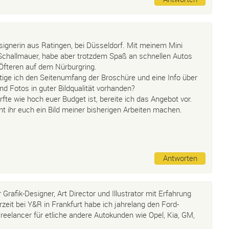
esignerin aus Ratingen, bei Düsseldorf. Mit meinem Mini
 Schallmauer, habe aber trotzdem Spaß an schnellen Autos
Öfteren auf dem Nürburgring.
tige ich den Seitenumfang der Broschüre und eine Info über
nd Fotos in guter Bildqualität vorhanden?
fte wie hoch euer Budget ist, bereite ich das Angebot vor.
t ihr euch ein Bild meiner bisherigen Arbeiten machen.
Antworten
 Grafik-Designer, Art Director und Illustrator mit Erfahrung
zeit bei Y&R in Frankfurt habe ich jahrelang den Ford-
reelancer für etliche andere Autokunden wie Opel, Kia, GM,