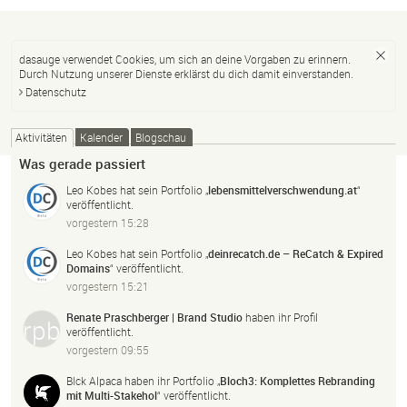
dasauge verwendet Cookies, um sich an deine Vorgaben zu erinnern.
Durch Nutzung unserer Dienste erklärst du dich damit einverstanden.
Datenschutz
Aktivitäten
Kalender
Blogschau
Was gerade passiert
Leo Kobes
hat sein Portfolio „
lebensmittelverschwendung.
at
“
veröffentlicht.
vorgestern 15:28
Leo Kobes
hat sein Portfolio „
deinrecatch.
de – ReCatch & Expired
Domains
“ veröffentlicht.
vorgestern 15:21
Renate Praschberger | Brand Studio
haben ihr Profil
veröffentlicht.
vorgestern 09:55
Blck Alpaca
haben ihr Portfolio „
Bloch3: Komplettes Rebranding
mit Multi-
Stakehol
“ veröffentlicht.