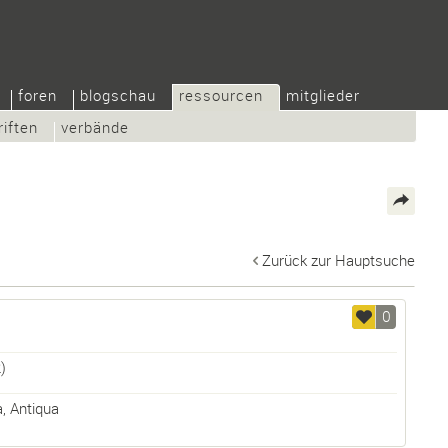
foren
blogschau
ressourcen
mitglieder
riften
verbände
Zurück zur Hauptsuche
0
)
a
,
Antiqua