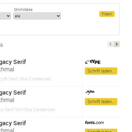
Strichstärke
9
gacy Serif
chmal
Schrift laden…
cy® Serif Ultra Condensed
gacy Serif
chmal
Schrift laden…
cy Serif Std Ultra Condensed
gacy Serif
chmal