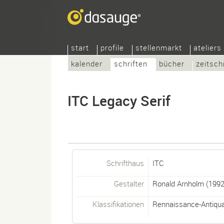
start
profile
stellenmarkt
ateliers
kalender
schriften
bücher
zeitsch
ITC Legacy Serif
Schrifthaus
ITC
Gestalter
Ronald Arnholm
(1992
Klassifikationen
Rennaissance-Antiqu