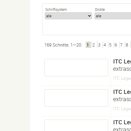
Schriftsystem
Dickte
169 Schnitte, 1—20:
1
2
3
4
5
6
7
8
ITC Le
extras
ITC Lega
ITC Le
extras
ITC Lega
ITC Le
extras