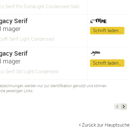
y Serif Pro ExtraLight Condensed Italic
gacy Serif
l mager
Schrift laden…
cy® Serif Light Condensed
gacy Serif
l mager
Schrift laden…
cy Serif Std Light Condensed
bezeichnungen werden nur zur Identifikation genutzt und können
ie jeweiligen Links.
Zurück zur Hauptsuche