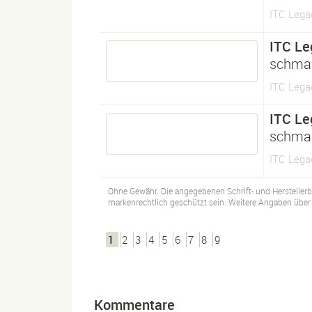
ITC Legac
ITC Le
schma
ITC Lega
ITC Le
schma
ITC Lega
Ohne Gewähr. Die angegebenen Schrift- und Hersteller
markenrechtlich geschützt sein. Weitere Angaben über d
1
2
3
4
5
6
7
8
9
Kommentare