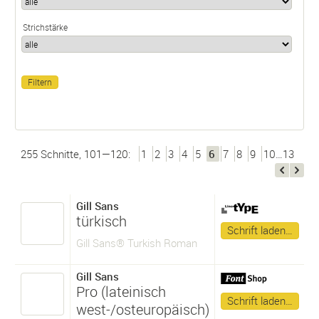
Strichstärke
255 Schnitte, 101—120:
1
2
3
4
5
6
7
8
9
10…13
Gill Sans
türkisch
Schrift laden…
Gill Sans® Turkish Roman
Gill Sans
Pro (lateinisch
Schrift laden…
west-/osteuropäisch)