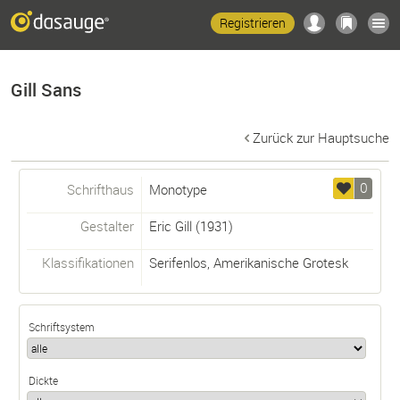
Registrieren
Gill Sans
Zurück zur Hauptsuche
0
Schrifthaus
Monotype
Gestalter
Eric Gill
(1931)
Klassifikationen
Serifenlos
,
Amerikanische Grotesk
Schriftsystem
Dickte