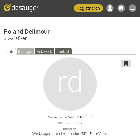
Registrieren
Roland Dellmour
3D-Grafiker
Profil
Einträge
Netzwerk
Kontakt
Mag. (FH)
Akademischer Grad
2006
Tätig seit
Branchen
Werbeagenturen
Animation/
3D
Film/
Video