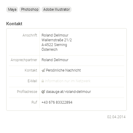
Maya
Photoshop
Adobe Illustrator
Kontakt
Anschrift
Roland Dellmour
Wallernstraße 21/2
A-
4522
Sierning
Österreich
Ansprechpartner
Roland
Dellmour
Kontakt
Persönliche Nachricht
E-Mail
Information nur im Netzwerk
Profiladresse
dasauge.at/-roland-dellmour
Ruf
+43 676 83322894
02.04.2014