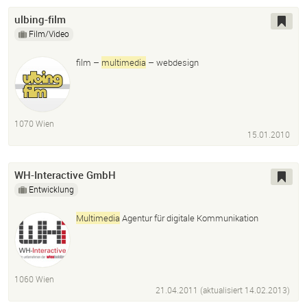
ulbing-film
Film/Video
film –
multimedia
– webdesign
1070 Wien
15.01.2010
WH-Interactive GmbH
Entwicklung
Multimedia
Agentur für digitale Kommunikation
1060 Wien
21.04.2011 (aktualisiert
14.02.2013
)