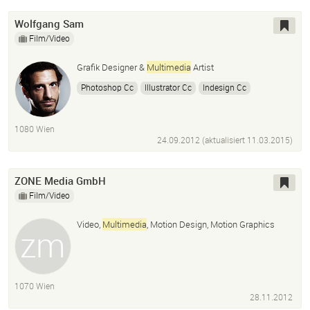
Wolfgang Sam
Film/Video
Grafik Designer &
Multimedia
Artist
Photoshop Cc
Illustrator Cc
Indesign Cc
Dreamweaver Cc
Premiere Pro Cc
After Effects Cc
Audition Cc
Speedgrade Cc
1080 Wien
Maxon Cinema 4D R.16
HTML
CSS
24.09.2012 (aktualisiert
11.03.2015
)
ZONE Media GmbH
Film/Video
Video,
Multimedia
, Motion Design, Motion Graphics
1070 Wien
28.11.2012