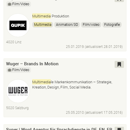
Film/Video
Multimedia
Produktion
Multimedia
Animation/3D
Film/video
Fotografie
Screendesign
Web Developement
App-Entwicklung
Games
Messeinstallation
Online Magazin
4020 Linz
25.01.2019 (aktualisiert
28.01.2019
)
Wuger – Brands In Motion
Film/Video
Multimedia
le Markenkommunikation – Strategie,
Kreation, Design, Film, Social Media.
5020 Salzburg
25.05.2010 (aktualisiert
17.05.2016
)
Super | Word Agentur für Sprachdienste in DE, EN, FR,