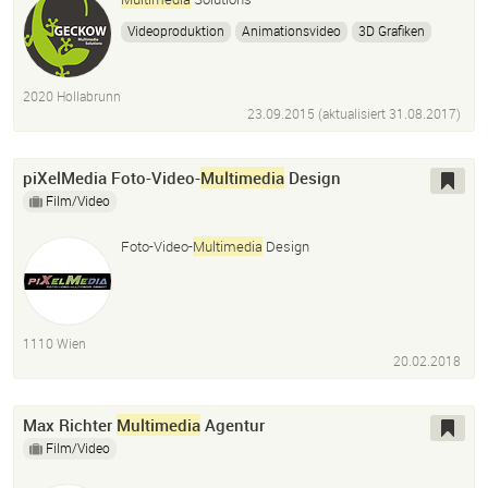
Videoproduktion
Animationsvideo
3D Grafiken
3D Animationen
2D Animationen
Produktvideos
Präsentationsvideos
Digital Signage Inhalte
2020 Hollabrunn
23.09.2015 (aktualisiert
31.08.2017
)
piXelMedia Foto-Video-
Multimedia
Design
Film/Video
Foto-Video-
Multimedia
Design
1110 Wien
20.02.2018
Max Richter
Multimedia
Agentur
Film/Video