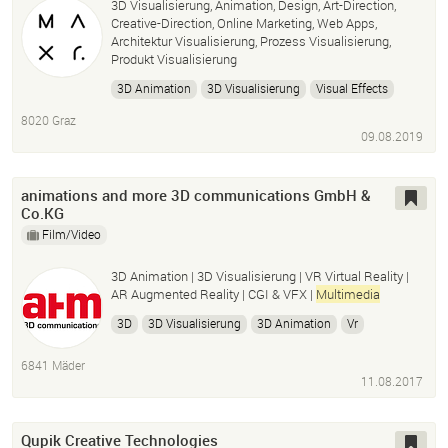
3D Visualisierung, Animation, Design, Art-Direction,
Creative-Direction, Online Marketing, Web Apps,
Architektur Visualisierung, Prozess Visualisierung,
Produkt Visualisierung
3D Animation
3D Visualisierung
Visual Effects
Ilustration
Design
Branding
Naming
8020 Graz
Content Marketing
09.08.2019
animations and more 3D communications GmbH &
Co.KG
Film/Video
3D Animation | 3D Visualisierung | VR Virtual Reality |
AR Augmented Reality | CGI & VFX |
Multimedia
3D
3D Visualisierung
3D Animation
Vr
Virtual Reality
Ar
Augmented Reality
Multimedia
6841 Mäder
Cgi
Vfx
Film
Character
Storyboard
3D Logo
11.08.2017
Qupik Creative Technologies