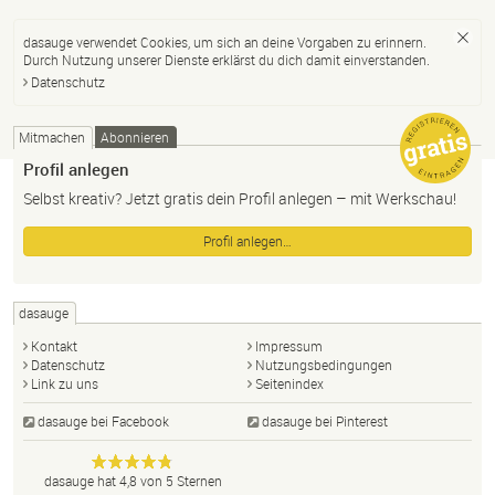
dasauge verwendet Cookies, um sich an deine Vorgaben zu erinnern.
Durch Nutzung unserer Dienste erklärst du dich damit einverstanden.
Datenschutz
Mitmachen
Abonnieren
Profil anlegen
Selbst kreativ? Jetzt gratis dein Profil anlegen – mit Werkschau!
Profil anlegen…
dasauge
Kontakt
Impressum
Datenschutz
Nutzungsbedingungen
Link zu uns
Seitenindex
dasauge bei Facebook
dasauge bei Pinterest
Designer,
dasauge
Anonym
dasauge
hat
4,8
von
5
Sternen