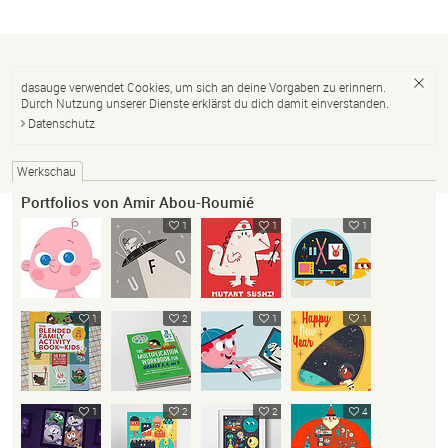
dasauge verwendet Cookies, um sich an deine Vorgaben zu erinnern.
Durch Nutzung unserer Dienste erklärst du dich damit einverstanden.
Datenschutz
Werkschau
Portfolios von Amir Abou-Roumié
1
1
1
1
2
1
1
1
2
2
4