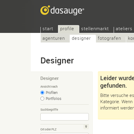
start
profile
stellenmarkt
ateliers
agenturen
designer
fotografen
ko
Designer
Leider wurde
Designer
gefunden.
Ansicht nach
Profilen
Bitte versuche es
Portfolios
Kategorie. Wenn 
informiert werden
Suchbegriffe
Ort oder PLZ