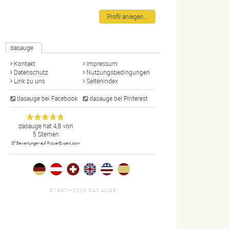
Profil anlegen…
dasauge
Kontakt
Impressum
Datenschutz
Nutzungsbedingungen
Link zu uns
Seitenindex
dasauge bei Facebook
dasauge bei Pinterest
Designer,
dasauge
Anonym
dasauge
hat
4,8
von
5
Sternen
Fotografen,
37
Bewertungen auf ProvenExpert.com
Agenturen,
Portfolios
und Jobs.
©1997—2026 DAS AUGE