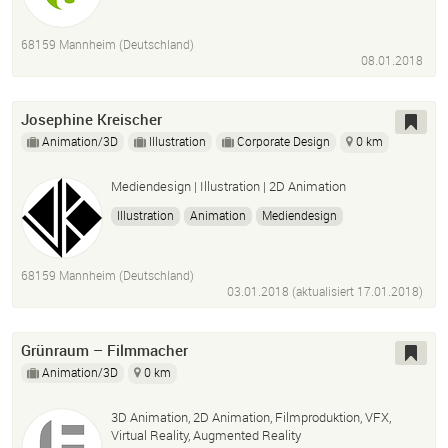
68159 Mannheim (Deutschland)
08.01.2018
Josephine Kreischer
Animation/3D
Illustration
Corporate Design
0 km
Mediendesign | Illustration | 2D Animation
Illustration
Animation
Mediendesign
Grafikdesign
Photoshop
Adobe Illustrator
After Effects
Corporate Design
68159 Mannheim (Deutschland)
03.01.2018 (aktualisiert
17.01.2018
)
Grünraum – Filmmacher
Animation/3D
0 km
3D Animation, 2D Animation, Filmproduktion, VFX,
Virtual Reality, Augmented Reality