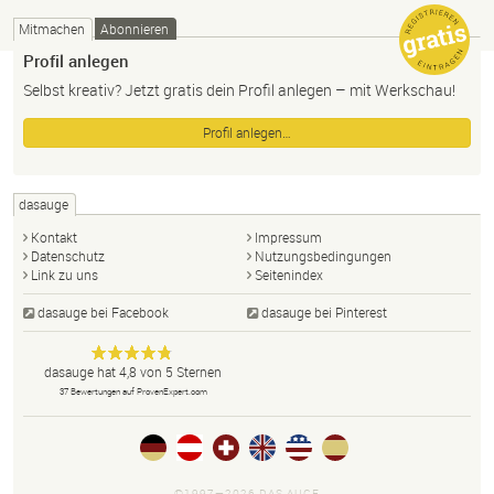
Mitmachen
Abonnieren
Profil anlegen
Selbst kreativ? Jetzt gratis dein Profil anlegen – mit Werkschau!
Profil anlegen…
dasauge
Kontakt
Impressum
Datenschutz
Nutzungsbedingungen
Link zu uns
Seitenindex
dasauge bei Facebook
dasauge bei Pinterest
Designer,
dasauge
Anonym
dasauge
hat
4,8
von
5
Sternen
Fotografen,
37
Bewertungen auf ProvenExpert.com
Agenturen,
Portfolios
und Jobs.
©1997—2026 DAS AUGE