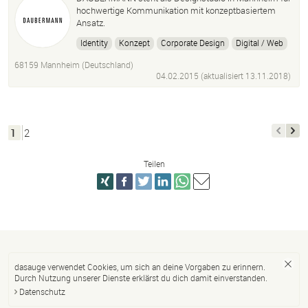
hochwertige Kommunikation mit konzeptbasiertem
Ansatz.
Identity
Konzept
Corporate Design
Digital / Web
Interface
Print Design
Messe
Animation
68159 Mannheim (Deutschland)
Integrierte Kommunikation
04.02.2015 (aktualisiert
Grafik
Fotografie
13.11.2018
)
Content / Story / Text
Illustration
1
2
Teilen
dasauge verwendet Cookies, um sich an deine Vorgaben zu erinnern.
Durch Nutzung unserer Dienste erklärst du dich damit einverstanden.
Datenschutz