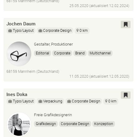
68159 Mannheim (Deutschland)
25.05.2020 (aktualisiert
12.02.2024
)
Jochen Daum
Typo/Layout
Corporate Design
0 km
Gestalter, Produktioner
Editorial
Corporate
Brand
Multichannel
68159 Mannheim (Deutschland)
11.05.2020 (aktualisiert
12.05.2020
)
Ines Doka
Typo/Layout
Verpackung
Corporate Design
0 km
Freie Grafikdesignerin
Grafikdesign
Corporate Design
Konzeption
Logodesign
Verpackungsdesign
Illustration