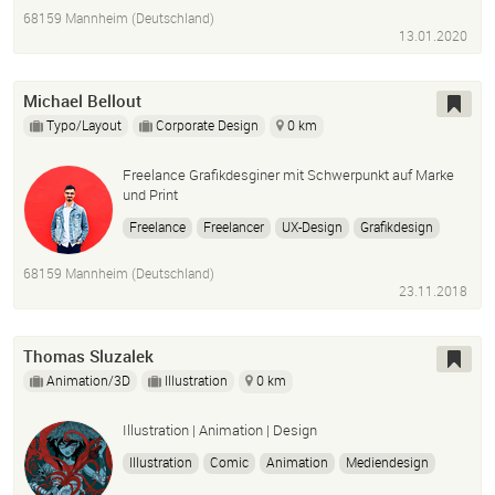
Bildbearbeitung
InDesign
Photoshop
Illustrator
68159 Mannheim (Deutschland)
13.01.2020
Michael Bellout
Typo/Layout
Corporate Design
0 km
Freelance Grafikdesginer mit Schwerpunkt auf Marke
und Print
Freelance
Freelancer
UX-Design
Grafikdesign
Branding
Designer
Heimarbeit
Fernarbeit
68159 Mannheim (Deutschland)
Adobe Illustrator
InDesign
Wireframing
Xd
23.11.2018
Student
Arfahrung
Sprache
Marketing
Thomas Sluzalek
Animation/3D
Illustration
0 km
Illustration | Animation | Design
Illustration
Comic
Animation
Mediendesign
Grafikdesign
Design
Photoshop
Adobe Illustrator