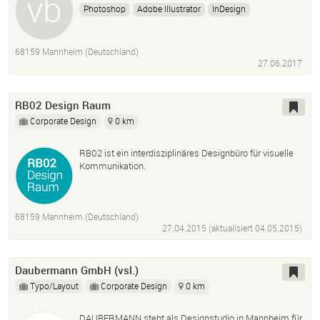
Photoshop
Adobe Illustrator
InDesign
Affinity Designer
Affinity Photo
Sketch
Balsamique
3ds Max
Maya
Cinema 4D
Zbrush
68159 Mannheim (Deutschland)
27.06.2017
RB02 Design Raum
Corporate Design
0 km
RB02 ist ein interdisziplinäres Designbüro für visuelle
Kommunikation.
68159 Mannheim (Deutschland)
27.04.2015 (aktualisiert
04.05.2015
)
Daubermann GmbH (vsl.)
Typo/Layout
Corporate Design
0 km
DAUBERMANN steht als Designstudio in Mannheim für