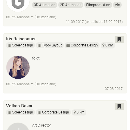
3D Animation
2D Animation
Filmproduktion
Vfx
Virtual Reality
Augmented Reality
Trailer
68159 Mannheim (Deutschland)
11.09.2017 (aktualisiert
16.09.2017
)
Iris Reisenauer
Screendesign
Typo/Layout
Corporate Design
0 km
folgt
68159 Mannheim (Deutschland)
07.08.2017
Volkan Basar
Screendesign
Corporate Design
0 km
Art Director