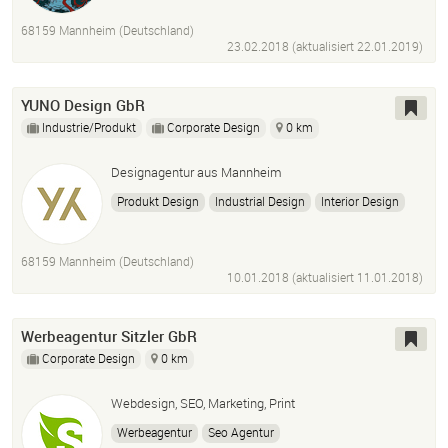
68159 Mannheim (Deutschland)
23.02.2018 (aktualisiert
22.01.2019
)
YUNO Design GbR
Industrie/Produkt
Corporate Design
0 km
Designagentur aus Mannheim
Produkt Design
Industrial Design
Interior Design
Packaging Design
Designstrategie
Branding
Graphic Design
68159 Mannheim (Deutschland)
10.01.2018 (aktualisiert
11.01.2018
)
Werbeagentur Sitzler GbR
Corporate Design
0 km
Webdesign, SEO, Marketing, Print
Werbeagentur
Seo Agentur