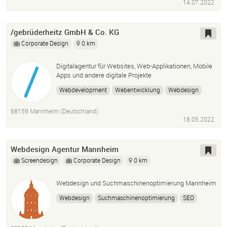
14.07.2022
/gebrüderheitz GmbH & Co. KG
Corporate Design
0 km
Digitalagentur für Websites, Web-Applikationen, Mobile
Apps und andere digitale Projekte
Webdevelopment
Webentwicklung
Webdesign
Websupport
Websites
Web-Anwendungen
68159 Mannheim (Deutschland)
Web-Applikationen
Typo3
WordPress
Webflow
18.05.2022
Webdesign Agentur Mannheim
Screendesign
Corporate Design
0 km
Webdesign und Suchmaschinenoptimierung Mannheim
Webdesign
Suchmaschinenoptimierung
SEO
Website
Webseite
Programmierung