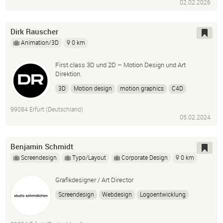
02.02.2026
Dirk Rauscher
Animation/3D
0 km
First class 3D und 2D – Motion Design und Art
Direktion.
3D
Motion design
motion graphics
C4D
content
projection mapping
99084 Erfurt (Deutschland)
05.02.2024
Benjamin Schmidt
Screendesign
Typo/Layout
Corporate Design
0 km
Grafikdesigner / Art Director
Screendesign
Webdesign
Logoentwicklung
Illustration
Bildbearbeitung
Fotografie
Videoschnitt