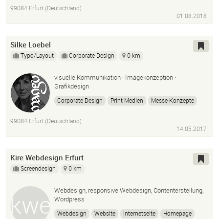
Design
Videos
99084 Erfurt (Deutschland)
01.08.2018
Silke Loebel
Typo/Layout
Corporate Design
0 km
visuelle Kommunikation · Imagekonzeption ·
Grafikdesign
Corporate Design
Print-Medien
Messe-Konzepte
Event-Ausstattung/branding
Requisiten-Design
99084 Erfurt (Deutschland)
Foto-Projekte
Consultings
Kalligrafie
14.05.2017
Dozententätigeit
Kire Webdesign Erfurt
Screendesign
0 km
Webdesign, responsive Webdesign, Contenterstellung,
Wordpress
Webdesign
Website
Internetseite
Homepage