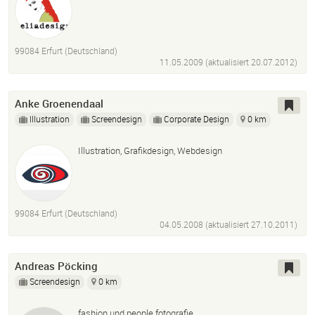
99084 Erfurt (Deutschland)
11.05.2009 (aktualisiert
20.07.2012
)
Anke Groenendaal
Illustration
Screendesign
Corporate Design
0 km
Illustration, Grafikdesign, Webdesign
99084 Erfurt (Deutschland)
04.05.2008 (aktualisiert
27.10.2011
)
Andreas Pöcking
Screendesign
0 km
fashion und people fotografie