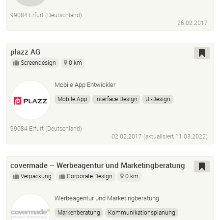
Wordpress
Jquery
PHP
HTML
Grafikdesign
99084 Erfurt (Deutschland)
26.02.2017
plazz AG
Screendesign
0 km
Mobile App Entwickler
Mobile App
Interface Design
UI-Design
UX-Design
Sketch
Photoshop
Adobe Illustrator
Screendesing
Figma
99084 Erfurt (Deutschland)
02.02.2017 (aktualisiert
11.03.2022
)
covermade – Werbeagentur und Marketingberatung
Verpackung
Corporate Design
0 km
Werbeagentur und Marketingberatung
Markenberatung
Kommunikationsplanung