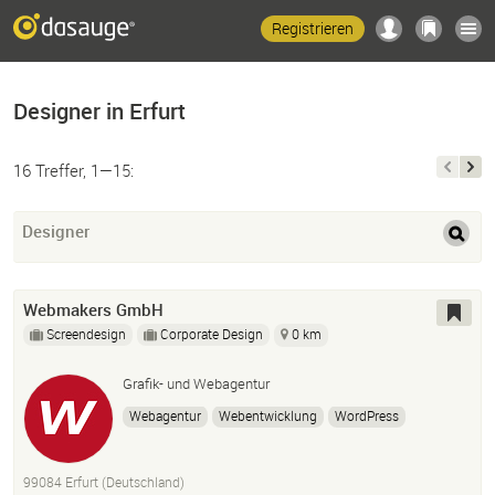
Registrieren
Designer in Erfurt
16 Treffer, 1—15:
Designer
Webmakers GmbH
Screendesign
Corporate Design
0 km
Grafik- und Webagentur
Webagentur
Webentwicklung
WordPress
Grafikdesign
Corporate Design
99084 Erfurt (Deutschland)