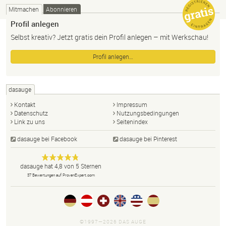
Mitmachen
Abonnieren
Profil anlegen
Selbst kreativ? Jetzt gratis dein Profil anlegen – mit Werkschau!
Profil anlegen…
dasauge
Kontakt
Impressum
Datenschutz
Nutzungsbedingungen
Link zu uns
Seitenindex
dasauge bei Facebook
dasauge bei Pinterest
Designer,
dasauge
Anonym
dasauge
hat
4,8
von
5
Sternen
Fotografen,
37
Bewertungen auf ProvenExpert.com
Agenturen,
Portfolios
und Jobs.
©1997—2026 DAS AUGE