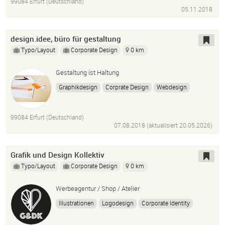
99084 Erfurt (Deutschland)
05.11.2018
design.idee, büro für gestaltung
Typo/Layout
Corporate Design
0 km
Gestaltung ist Haltung
Graphikdesign
Corprate Design
Webdesign
Corparte Branding
Barrierefreie Pdf
99084 Erfurt (Deutschland)
07.08.2018 (aktualisiert
20.05.2026
)
Grafik und Design Kollektiv
Typo/Layout
Corporate Design
0 km
Werbeagentur / Shop / Atelier
Illustrationen
Logodesign
Corporate Identity
Drucksachen
Webseiten
Beklebungen
Textildruck