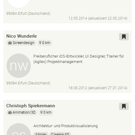
Grafikdesign
Corporate Design
Webdesign
Webprogrammierung
Marketingberatung
99084 Erfurt (Deutschland)
Vertriebsberatung
Gründercoaching
Event
12.05.2014 (aktualisiert
22.05.2014
)
Nico Wunderle
Screendesign
0 km
Freiberuflicher iOS-Entwickler, UI Designer, Trainer für
(Agiles) Projektmanagement
99084 Erfurt (Deutschland)
18.06.2012 (aktualisiert
27.01.2014
)
Christoph Spiekermann
Animation/3D
0 km
Architektur- und Produktvisualisierung
Allplan
Cinema 4D