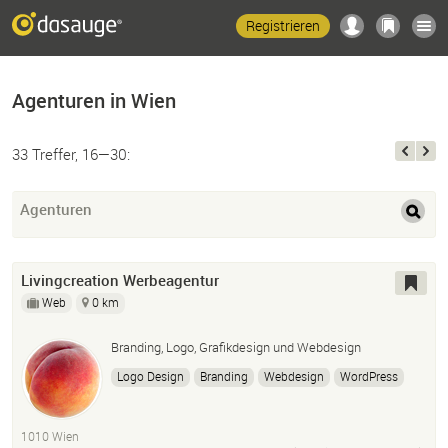
Registrieren
Agenturen in Wien
33 Treffer, 16—30:
Agenturen
Livingcreation Werbeagentur
Web
0 km
Branding, Logo, Grafikdesign und Webdesign
Logo Design
Branding
Webdesign
WordPress
Corporate Design
Konzeption
Beratung
Grafikdesign
Illustration
1010 Wien