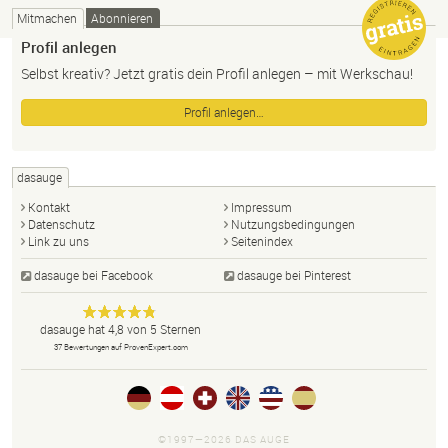
Mitmachen
Abonnieren
Profil anlegen
Selbst kreativ? Jetzt gratis dein Profil anlegen – mit Werkschau!
Profil anlegen…
dasauge
Kontakt
Impressum
Datenschutz
Nutzungsbedingungen
Link zu uns
Seitenindex
dasauge bei Facebook
dasauge bei Pinterest
Designer,
dasauge
Anonym
dasauge
hat
4,8
von
5
Sternen
Fotografen,
37
Bewertungen auf ProvenExpert.com
Agenturen,
Portfolios
und Jobs.
©1997—2026 DAS AUGE