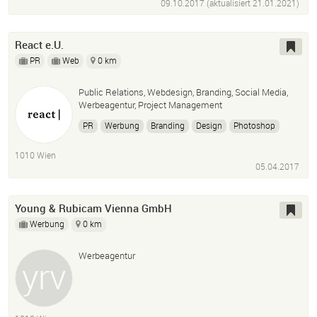
09.10.2017 (aktualisiert
21.01.2021
)
React e.U.
PR
Web
0 km
Public Relations, Webdesign, Branding, Social Media,
Werbeagentur, Project Management
PR
Werbung
Branding
Design
Photoshop
Adobe Illustrator
Event
1010 Wien
05.04.2017
Young & Rubicam Vienna GmbH
Werbung
0 km
Werbeagentur