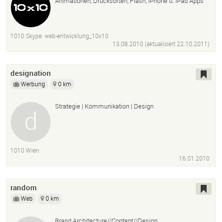
Animationen, Drucksorten, Flash, iPhone u. iPad Apps
1010 Skype: web-entwicklung_10x10
13.08.2010 (aktualisiert
22.10.2011
)
designation
Werbung
0 km
Strategie | Kommunikation | Design
1010 Wien
16.01.2010
random
Web
0 km
Brand Architecture//Content//Design