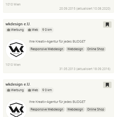
1010 Wien
20.09.2015 (aktualisiert
10.08.2020
)
wkdesign e.U.
Werbung
Web
0 km
Ihre Kreativ-Agentur für jedes BUDGET
Responsive Webdesign
Webdesign
Online Shop
One-Page-Design
Grafikdesign
Corporate Design
SEO
Pflege
Wartung
Screendesign
Wordpress
1010 Wien
Adobe Creative-Suite Cc
31.05.2013 (aktualisiert
18.09.2016
)
wkdesign e.U.
Werbung
Web
0 km
Ihre Kreativ-Agentur für jedes BUDGET
Responsive Webdesign
Webdesign
Online Shop
One-Page-Design
Grafikdesign
Corporate Design