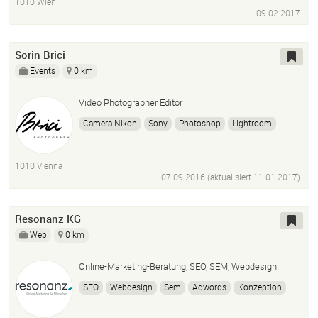
1010 Wien
09.02.2017
Sorin Brici
Events
0 km
Video Photographer Editor
Camera Nikon
Sony
Photoshop
Lightroom
Mac Linux Experienced
1010 Vienna
07.09.2016 (aktualisiert
11.01.2017
)
Resonanz KG
Web
0 km
Online-Marketing-Beratung, SEO, SEM, Webdesign
SEO
Webdesign
Sem
Adwords
Konzeption
Beratung
PHP
Marketing