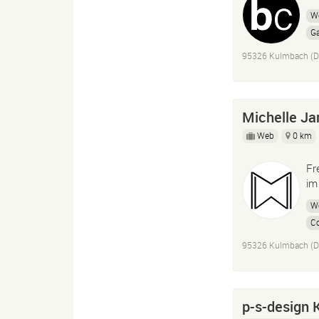
W
G
95326 Kulmbach (D
Michelle Ja
Web
0 km
Fr
im
W
Co
Vi
95326 Kulmbach (D
p-s-design 