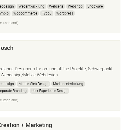
ebdesign
Webentwicklung
Webseite
Webshop
Shopware
ambio
Woocommerce
Typo3
Wordpress
eutschland)
rosch
eelance Designerin für on- und offline Projekte, Schwerpunkt
 Webdesign/Mobile Webdesign
ebdesign
Mobile Web Design
Markenentwicklung
rporate Branding
User Experience Design
suelle Präsentationsaufbereitung
eutschland)
Kreation + Marketing