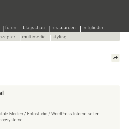
foren
blogschau
ressourcen
mitglieder
nzepter
multimedia
styling
al
gitale Medien / Fotostudio / WordPress Internetseiten
hopsysteme