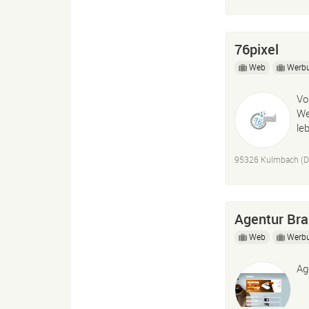
76pixel
Web
Werb
Vo
We
le
95326 Kulmbach (D
Agentur Br
Web
Werb
Ag