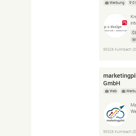
Werbung
0
Kr
in
Co
W
95326 Kulmbach (D
marketingpil
GmbH
Web
Werb
Ma
We
95326 Kulmbach (D