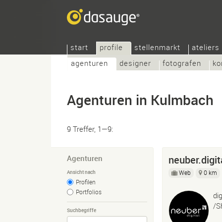
start
profile
stellenmarkt
ateliers
agenturen
designer
fotografen
ko
Agenturen in Kulmbach
9 Treffer, 1—9:
Agenturen
neuber.digit
Web
0 km
Ansicht nach
Profilen
Portfolios
di
/S
Suchbegriffe