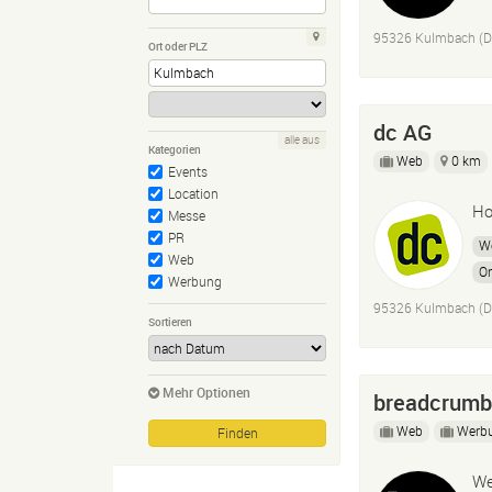
95326 Kulmbach (D
Ort oder PLZ
dc AG
alle aus
Kategorien
Web
0 km
Events
Location
Ho
Messe
PR
W
Web
On
Werbung
95326 Kulmbach (D
Sortieren
Mehr Optionen
breadcrumb
Web
Werb
We