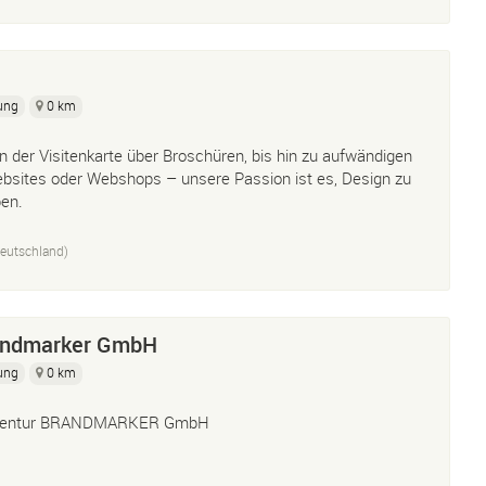
ung
0 km
n der Visitenkarte über Broschüren, bis hin zu aufwändigen
bsites oder Webshops – unsere Passion ist es, Design zu
ben.
eutschland)
andmarker GmbH
ung
0 km
entur BRANDMARKER GmbH