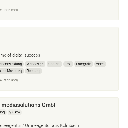
eutschland)
me of digital success
ebentwicklung
Webdesign
Content
Text
Fotografie
Video
line-Marketing
Beratung
eutschland)
 mediasolutions GmbH
ung
0 km
rbeagentur / Onlineagentur aus Kulmbach