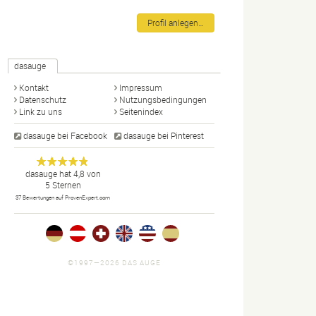
Profil anlegen…
dasauge
Kontakt
Impressum
Datenschutz
Nutzungsbedingungen
Link zu uns
Seitenindex
dasauge bei Facebook
dasauge bei Pinterest
Designer,
dasauge
Anonym
dasauge
hat
4,8
von
5
Sternen
Fotografen,
37
Bewertungen auf ProvenExpert.com
Agenturen,
Portfolios
und Jobs.
©1997—2026 DAS AUGE