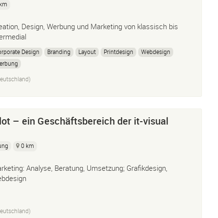
 km
eation, Design, Werbung und Marketing von klassisch bis
termedial
rporate Design
Branding
Layout
Printdesign
Webdesign
erbung
eutschland)
ot – ein Geschäftsbereich der it-visual
ung
0 km
rketing: Analyse, Beratung, Umsetzung; Grafikdesign,
bdesign
eutschland)