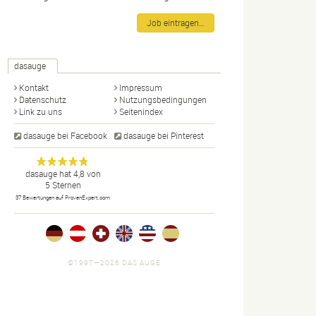
Job eintragen…
dasauge
Kontakt
Impressum
Datenschutz
Nutzungsbedingungen
Link zu uns
Seitenindex
dasauge bei Facebook
dasauge bei Pinterest
Designer,
dasauge
Anonym
dasauge
hat
4,8
von
5
Sternen
Fotografen,
37
Bewertungen auf ProvenExpert.com
Agenturen,
Portfolios
und Jobs.
©1997—2026 DAS AUGE