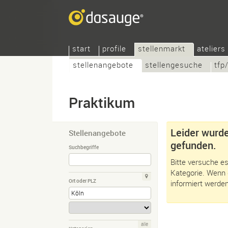
start
profile
stellenmarkt
ateliers
stellenangebote
stellengesuche
tfp
Praktikum
Leider wurde
Stellenangebote
gefunden.
Suchbegriffe
Bitte versuche es
Kategorie. Wenn 
Ort oder PLZ
informiert werden
alle