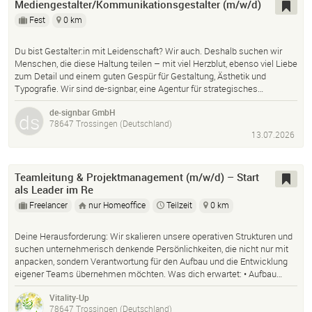
Mediengestalter/Kommunikationsgestalter (m/w/d)
Fest
0 km
Du bist Gestalter:in mit Leidenschaft? Wir auch. Deshalb suchen wir
Menschen, die diese Haltung teilen – mit viel Herzblut, ebenso viel Liebe
zum Detail und einem guten Gespür für Gestaltung, Ästhetik und
Typografie. Wir sind de-signbar, eine Agentur für strategisches…
de-signbar GmbH
78647 Trossingen (Deutschland)
13.07.2026
Teamleitung & Projektmanagement (m/w/d) – Start
als Leader im Re
Freelancer
nur Homeoffice
Teilzeit
0 km
Deine Herausforderung: Wir skalieren unsere operativen Strukturen und
suchen unternehmerisch denkende Persönlichkeiten, die nicht nur mit
anpacken, sondern Verantwortung für den Aufbau und die Entwicklung
eigener Teams übernehmen möchten. Was dich erwartet: • Aufbau…
Vitality-Up
78647 Trossingen (Deutschland)