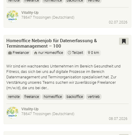
remote
freelance
homeoffice
backoffice
vertrieb
Gesundheitsmanagement
Lifestyle
Backoffice-Support
Vitality-Up
Vertriebsunterstützung
Prozessmanagement
Administration
78647 Trossingen (Deutschland)
Datenorganisation
02.07.2026
Homeoffice Nebenjob für Datenerfassung &
Terminmanagement – 100
Freelancer
nur Homeoffice
Teilzeit
0 km
Wir sind ein wachsendes Unternehmen im Bereich Gesundheit und
Fitness, das sich bei uns auf digitale Prozesse im Bereich
Datenmanagement und Terminorganisation spezialisiert hat. Zur
Verstärkung unseres Teams suchen wir zuverlässige Freelancer
(m/w/d), die uns bei der…
remote
freelance
homeoffice
backoffice
vertrieb
Gesundheitsmanagement
Lifestyle
Backoffice-Support
Vitality-Up
Vertriebsunterstützung
Prozessmanagement
Administration
78647 Trossingen (Deutschland)
Datenorganisation
08.07.2026