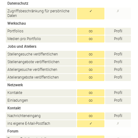
Datenschutz
Zugriffsbeschränkung für persönliche
✓
✗
Daten
Werkschau
Portfolios
∞
Profil
Medien pro Portfolio
∞
Profil
Jobs und Ateliers
Stellengesuche veröffentlichen
∞
Profil
Stellenangebote veröffentlichen
∞
Profil
Ateliergesuche veröffentlichen
∞
Profil
Atelierangebote veröffentlichen
∞
Profil
Netzwerk
Kontakte
∞
Profil
Einladungen
∞
Profil
Kontakt
Nachrichteneingang
∞
Profil
ins eigene E-Mail-Postfach
✓
✗
Forum