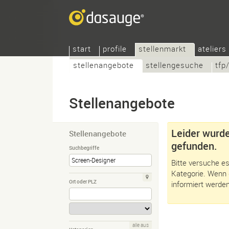
start
profile
stellenmarkt
ateliers
stellenangebote
stellengesuche
tfp
Stellenangebote
Leider wurde
Stellenangebote
gefunden.
Suchbegriffe
Bitte versuche es
Kategorie. Wenn 
Ort oder PLZ
informiert werden
alle aus