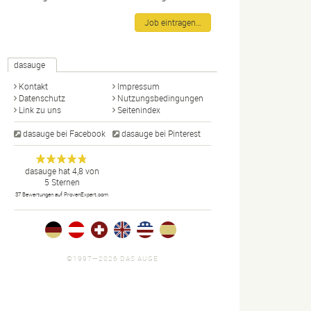
Job eintragen…
dasauge
Kontakt
Impressum
Datenschutz
Nutzungsbedingungen
Link zu uns
Seitenindex
dasauge bei Facebook
dasauge bei Pinterest
Designer,
dasauge
Anonym
dasauge
hat
4,8
von
5
Sternen
Fotografen,
37
Bewertungen auf ProvenExpert.com
Agenturen,
Portfolios
und Jobs.
©1997—2026 DAS AUGE