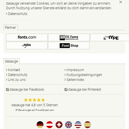
dasauge verwendet Cookies, um sich an deine Vorgaben zu erinnern.
Durch Nutzung unserer Dienste erklärst du dich damit einverstanden.
Datenschutz
Partner
dasauge
Kontakt
Impressum
Datenschutz
Nutzungsbedingungen
Link zu uns
Seitenindex
dasauge bei Facebook
dasauge bei Pinterest
Designer,
dasauge
Anonym
dasauge
hat
4,8
von
5
Sternen
Fotografen,
37
Bewertungen auf ProvenExpert.com
Agenturen,
Portfolios