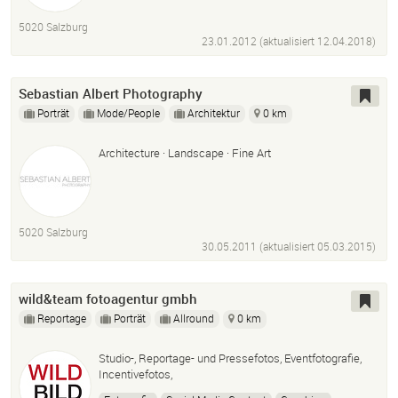
5020 Salzburg
23.01.2012 (aktualisiert
12.04.2018
)
Sebastian Albert Photography
Porträt
Mode/People
Architektur
0 km
Architecture · Landscape · Fine Art
5020 Salzburg
30.05.2011 (aktualisiert
05.03.2015
)
wild&team fotoagentur gmbh
Reportage
Porträt
Allround
0 km
Studio-, Reportage- und Pressefotos, Eventfotografie,
Incentivefotos,