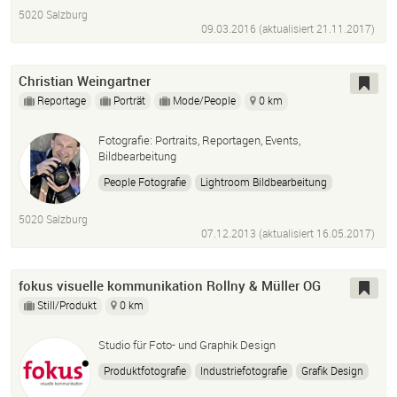
5020 Salzburg
09.03.2016 (aktualisiert
21.11.2017
)
Christian Weingartner
Reportage
Porträt
Mode/People
0 km
Fotografie: Portraits, Reportagen, Events,
Bildbearbeitung
People Fotografie
Lightroom Bildbearbeitung
5020 Salzburg
07.12.2013 (aktualisiert
16.05.2017
)
fokus visuelle kommunikation Rollny & Müller OG
Still/Produkt
0 km
Studio für Foto- und Graphik Design
Produktfotografie
Industriefotografie
Grafik Design
Fotografie