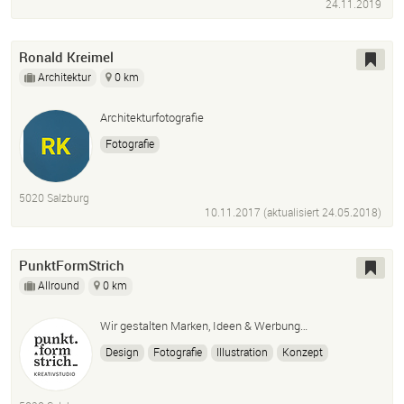
24.11.2019
Ronald Kreimel
Architektur
0 km
Architekturfotografie
Fotografie
5020 Salzburg
10.11.2017 (aktualisiert
24.05.2018
)
PunktFormStrich
Allround
0 km
Wir gestalten Marken, Ideen & Werbung…
Design
Fotografie
Illustration
Konzept