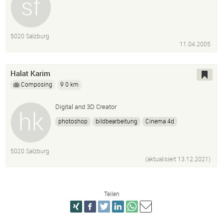
5020 Salzburg
11.04.2005
Halat Karim
Composing
0 km
Digital and 3D Creator
photoshop
bildbearbeitung
Cinema 4d
Animation
3d
produktvisualisierung
fotomanipulation
visualisierung
virtuell
werbung
5020 Salzburg
(aktualisiert
13.12.2021
)
Teilen