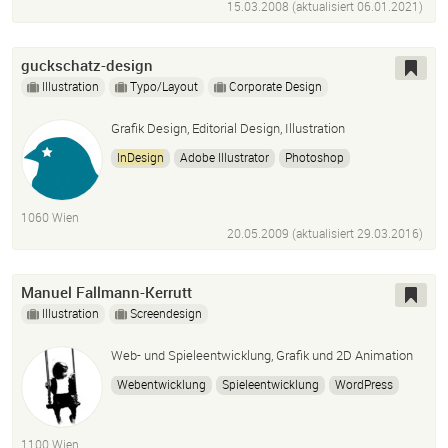
15.03.2008 (aktualisiert
06.01.2021
)
guckschatz-design
Illustration
Typo/Layout
Corporate Design
Grafik Design, Editorial Design, Illustration
InDesign
Adobe Illustrator
Photoshop
Powerpoint Basic
1060 Wien
20.05.2009 (aktualisiert
29.03.2016
)
Manuel Fallmann-Kerrutt
Illustration
Screendesign
Web- und Spieleentwicklung, Grafik und 2D Animation
Webentwicklung
Spieleentwicklung
WordPress
Angular
TypeScript
JavaScript
2D Animation
Illustration
Icon Design
Motion Design
PixiJS
1100 Wien