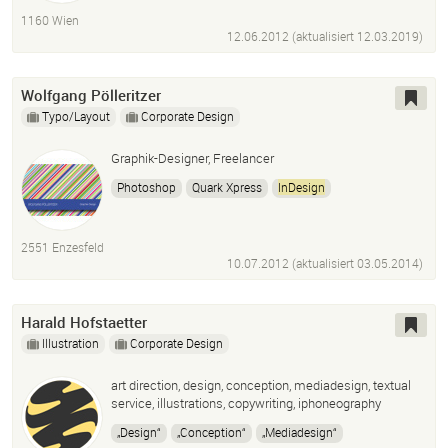
1160 Wien
12.06.2012 (aktualisiert
12.03.2019
)
Wolfgang Pölleritzer
Typo/Layout
Corporate Design
Graphik-Designer, Freelancer
Photoshop
Quark Xpress
InDesign
Adobe Illustrator
Flash
Dreamweaver
2551 Enzesfeld
10.07.2012 (aktualisiert
03.05.2014
)
Harald Hofstaetter
Illustration
Corporate Design
art direction, design, conception, mediadesign, textual
service, illustrations, copywriting, iphoneography
„Design“
„Conception“
„Mediadesign“