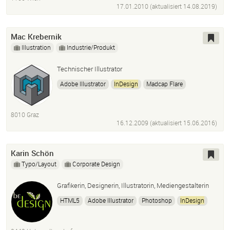
HTML5
CSS3
Photoshop
InDesign
Flash
17.01.2010 (aktualisiert
14.08.2019
)
After Effects
Mac Krebernik
Illustration
Industrie/Produkt
Technischer Illustrator
Adobe Illustrator
InDesign
Madcap Flare
Ptc Arbortext Isodraw Cadprocess
Dassault Systèmes 3Dvia Composer
Actionscript
8010 Graz
Processing
16.12.2009 (aktualisiert
15.06.2016
)
Karin Schön
Typo/Layout
Corporate Design
Grafikerin, Designerin, Illustratorin, Mediengestalterin
HTML5
Adobe Illustrator
Photoshop
InDesign
Dreamweaver