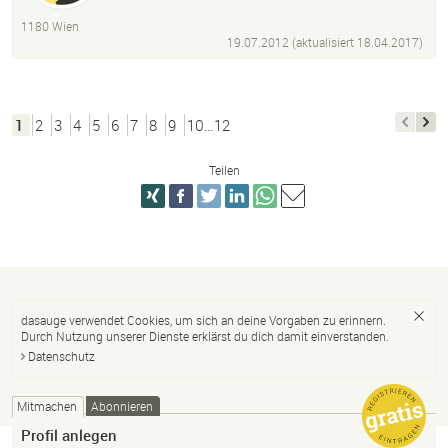
„Textual Service“
„Desktop Publishing“
1180 Wien
„Digital Printing“
„Illustration Techniques“
19.07.2012 (aktualisiert
18.04.2017
)
„Adobe Cc
Photoshop
Adobe Illustrator
InDesign
Muse
Dreamweaver
1
2
3
4
5
6
7
8
9
10…12
Teilen
dasauge verwendet Cookies, um sich an deine Vorgaben zu erinnern.
Durch Nutzung unserer Dienste erklärst du dich damit einverstanden.
Datenschutz
Mitmachen
Abonnieren
Profil anlegen