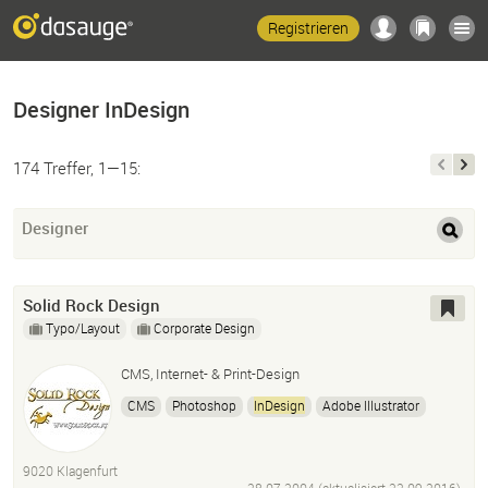
Registrieren
Designer InDesign
174 Treffer, 1—15:
Designer
Solid Rock Design
Typo/Layout
Corporate Design
CMS, Internet- & Print-Design
CMS
Photoshop
InDesign
Adobe Illustrator
SEO
Sem
9020 Klagenfurt