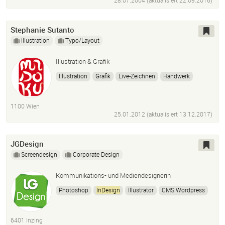
28.07.2004 (aktualisiert
22.09.2016
)
Stephanie Sutanto
Illustration
Typo/Layout
Illustration & Grafik
Illustration
Grafik
Live-Zeichnen
Handwerk
Photoshop
Adobe Illustrator
InDesign
Coreldraw
1100 Wien
25.01.2012 (aktualisiert
13.12.2017
)
JGDesign
Screendesign
Corporate Design
Kommunikations- und Mediendesignerin
Photoshop
InDesign
Illustrator
CMS Wordpress
CMS Joomla
Logodesign
Webdesign
Bildbearbeitung
6401 Inzing