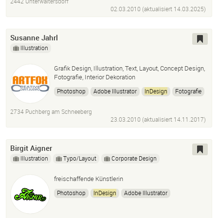
2442 Unterwaltersdorf
02.03.2010 (aktualisiert
14.03.2025
)
Susanne Jahrl
Illustration
Grafik Design, Illustration, Text, Layout, Concept Design,
Fotografie, Interior Dekoration
Photoshop
Adobe Illustrator
InDesign
Fotografie
Illustration
Collage
Digitale Zeichnung
2734 Puchberg am Schneeberg
Adobe Draw
Adobe Sketch
23.03.2010 (aktualisiert
14.11.2017
)
Birgit Aigner
Illustration
Typo/Layout
Corporate Design
freischaffende Künstlerin
Photoshop
InDesign
Adobe Illustrator
Dreamweaver