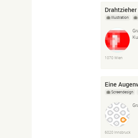
Drahtzieher
Illustration
Gr
Ku
1070 Wien
Eine Augen
Screendesign
Gr
6020 Innsbruck