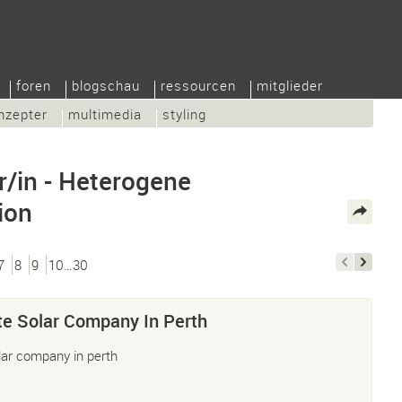
foren
blogschau
ressourcen
mitglieder
nzepter
multimedia
styling
/in - Heterogene
ion
7
8
9
10…30
te Solar Company In Perth
lar company in perth