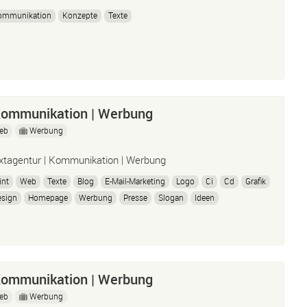
ommunikation
Konzepte
Texte
 Kommunikation | Werbung
eb
Werbung
xtagentur | Kommunikation | Werbung
int
Web
Texte
Blog
E-Mail-Marketing
Logo
Ci
Cd
Grafik
esign
Homepage
Werbung
Presse
Slogan
Ideen
 Kommunikation | Werbung
eb
Werbung