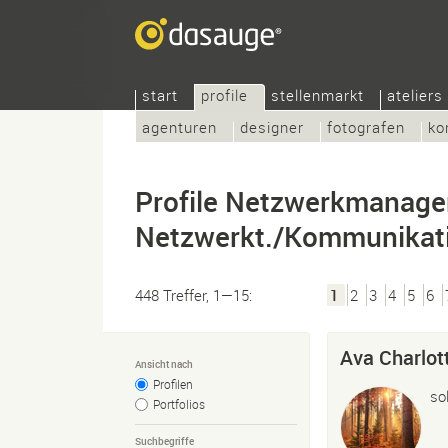
start
profile
stellenmarkt
ateliers
agenturen
designer
fotografen
ko
Profile Netzwerkmanager
Netzwerkt./Kommunikat
448 Treffer, 1—15:
1
2
3
4
5
6
Ava Charlot
Ansicht nach
Profilen
so
Portfolios
Suchbegriffe