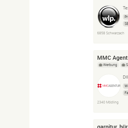
Te
Pr
S
Id
6858 Schwarzach
MMC Agentur
Werbung
S
DI
W
F
Di
2340 Mödling
garnitur, bü