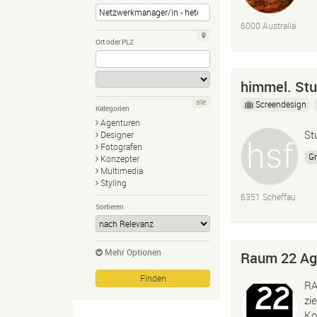
6000 Australia
Ort oder PLZ
himmel. Stu
alle
Screendesign
Kategorien
Agenturen
St
Designer
Fotografen
Gr
Konzepter
Multimedia
Styling
6351 Scheffau
Sortieren
Mehr Optionen
Raum 22 Age
RA
zi
Ko