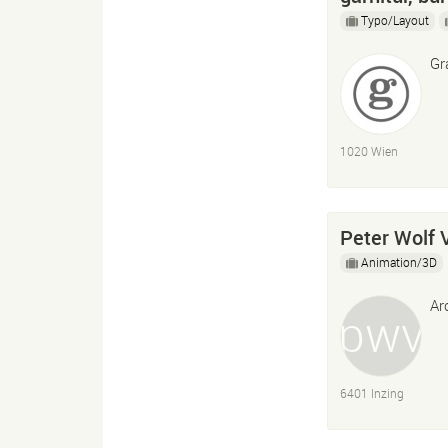
Typo/Layout
Gr
1020 Wien
Peter Wolf 
Animation/3D
Ar
6401 Inzing