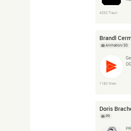
4050 Traun
Brandl Cer
Animation/3D
Ge
O
1180 Wien
Doris Brac
PR
PR