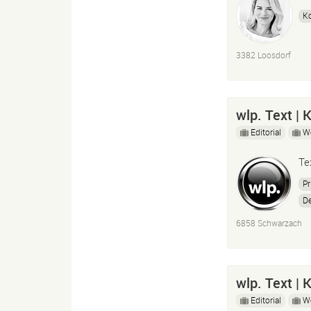
K
3382 Loosdorf
wlp. Text |
Editorial
W
Te
Pr
D
6858 Schwarzach
wlp. Text |
Editorial
W