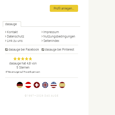
Profil anlegen…
dasauge
Kontakt
Impressum
Datenschutz
Nutzungsbedingungen
Link zu uns
Seitenindex
dasauge bei Facebook
dasauge bei Pinterest
Designer,
dasauge
Anonym
dasauge
hat
4,8
von
5
Sternen
Fotografen,
37
Bewertungen auf ProvenExpert.com
Agenturen,
Portfolios
und Jobs.
©1997—2026 DAS AUGE