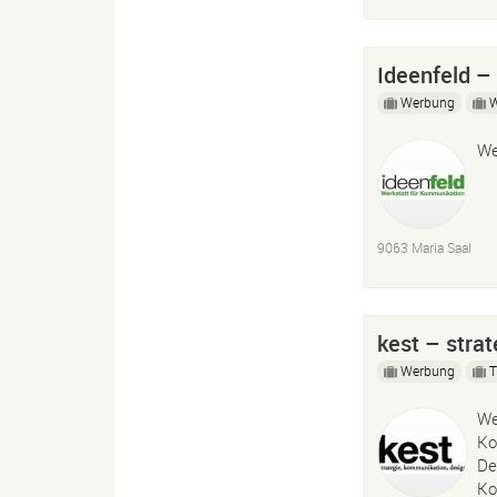
Ideenfeld –
Werbung
We
9063 Maria Saal
kest – stra
Werbung
T
We
Ko
De
Ko