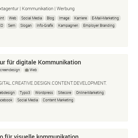
xtagentur | Kommunikation | Werbung
int
Web
Social Media
Blog
Image
Karriere
E-Mail-Marketing
EO
Sem
Slogan
Info-Grafik
Kampagnen
Employer Branding
een
 für digitale Kommunikation
creendesign
Web
GITAL.CREATIVE.DESIGN.CONTENT.DEVELOPMENT.
ebdesign
Typo3
Wordpress
Sitecore
Online-Marketing
acebook
Social Media
Content Marketing
gital Brand Management
ro für visuelle kommunikation