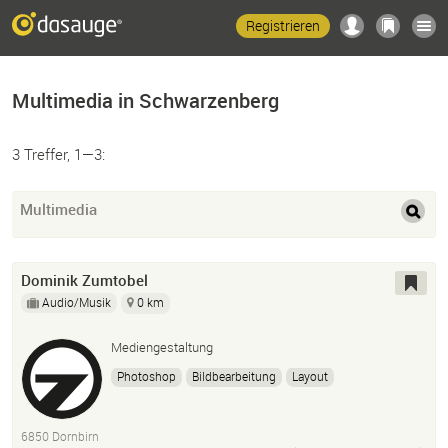
Registrieren
Multimedia in Schwarzenberg
3 Treffer, 1—3:
Multimedia
Dominik Zumtobel
Audio/Musik
0 km
Mediengestaltung
Photoshop
Bildbearbeitung
Layout
Geschäftsausstattung
Logo
Ci+Cd
Audioproduktion
Musikproduktion
6850 Dornbirn