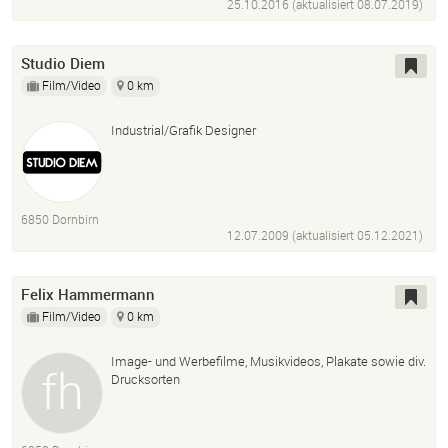
Produktfotografie
Illustration
Print
Web
Screen
25.10.2016 (aktualisiert
08.07.2019
)
Studio Diem
Film/Video
0 km
Industrial/Grafik Designer
6850 Dornbirn
12.07.2009 (aktualisiert
05.12.2021
)
Felix Hammermann
Film/Video
0 km
Image- und Werbefilme, Musikvideos, Plakate sowie div.
Drucksorten