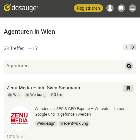
Registrieren
Agenturen in Wien
33 Treffer, 1—15:
Agenturen
Zenu Media – Inh. Sven Siepmann
Web
Werbung
0 km
Webdesign, SEO & GEO Experte – Websites die bei
Google und KI gefunden werden
Webdesign
Webentwicklung
Suchmaschinenoptimierung
SEO
1010 Wien
Optimierung für KI
Geo