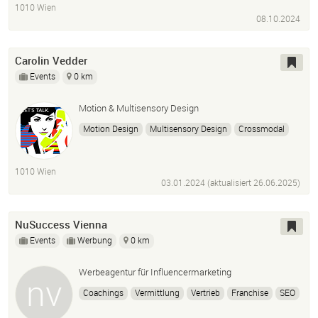
1010 Wien
08.10.2024
Carolin Vedder
Events
0 km
Motion & Multisensory Design
Motion Design
Multisensory Design
Crossmodal
Perception
Illustration
1010 Wien
03.01.2024 (aktualisiert
26.06.2025
)
NuSuccess Vienna
Events
Werbung
0 km
Werbeagentur für Influencermarketing
Coachings
Vermittlung
Vertrieb
Franchise
SEO
Meta Ads
Kanalverwaltung
uvm.