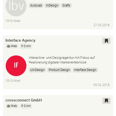
Autocad
InDesign
Grafik
1010 Wien
27.03.2018
Interface Agency
Web
0 km
Interactive- und Designagentur mit Fokus auf
Realisierung digitaler Markenerlebnisse
UX-Design
Product Design
Interface Design
Digital Branding
Ecommerce
1010 Wien
05.02.2018
crossconnect GmbH
Web
0 km