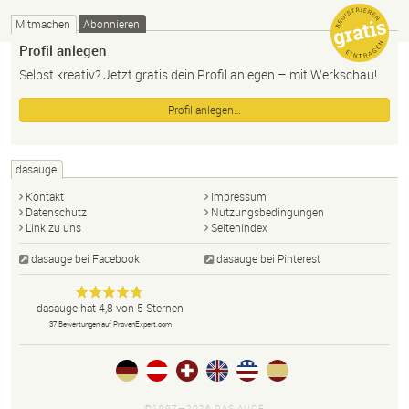
Mitmachen
Abonnieren
Profil anlegen
Selbst kreativ? Jetzt gratis dein Profil anlegen – mit Werkschau!
Profil anlegen…
dasauge
Kontakt
Impressum
Datenschutz
Nutzungsbedingungen
Link zu uns
Seitenindex
dasauge bei Facebook
dasauge bei Pinterest
Designer,
dasauge
Anonym
dasauge
hat
4,8
von
5
Sternen
Fotografen,
37
Bewertungen auf ProvenExpert.com
Agenturen,
Portfolios
und Jobs.
©1997—2026 DAS AUGE