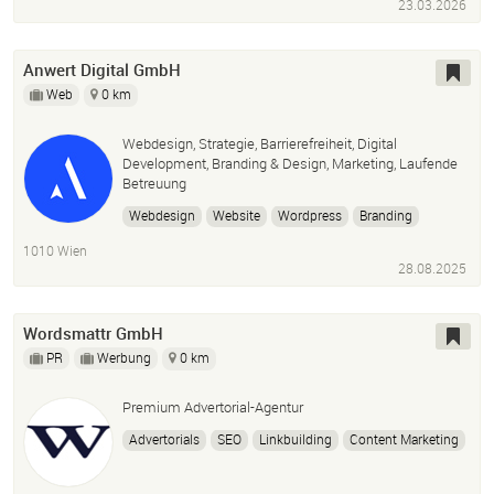
23.03.2026
Generative Engine Optimization
Anwert Digital GmbH
Web
0 km
Webdesign, Strategie, Barrierefreiheit, Digital
Development, Branding & Design, Marketing, Laufende
Betreuung
Webdesign
Website
Wordpress
Branding
Design
Marketing
Strategy
Barrierefreiheit
1010 Wien
28.08.2025
Wordsmattr GmbH
PR
Werbung
0 km
Premium Advertorial-Agentur
Advertorials
SEO
Linkbuilding
Content Marketing
Performance Marketing
Advertorial Agentur
Marketing Agentur