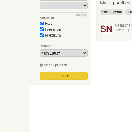
Mockup Aufberei
Social Media
Gra
alle aus
Kategorien
Fest
Natascha 
Freelancer
Remote (D
Praktikum
Sortieren
Mehr Optionen