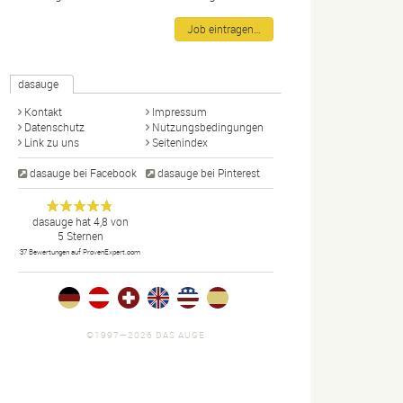
Job eintragen…
dasauge
Kontakt
Impressum
Datenschutz
Nutzungsbedingungen
Link zu uns
Seitenindex
dasauge bei Facebook
dasauge bei Pinterest
Designer,
dasauge
Anonym
dasauge
hat
4,8
von
5
Sternen
Fotografen,
37
Bewertungen auf ProvenExpert.com
Agenturen,
Portfolios
und Jobs.
©1997—2026 DAS AUGE