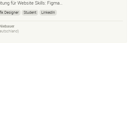
tung für Website Skills: Figma…
fik Designer
Student
LinkedIn
Niebauer
eutschland)