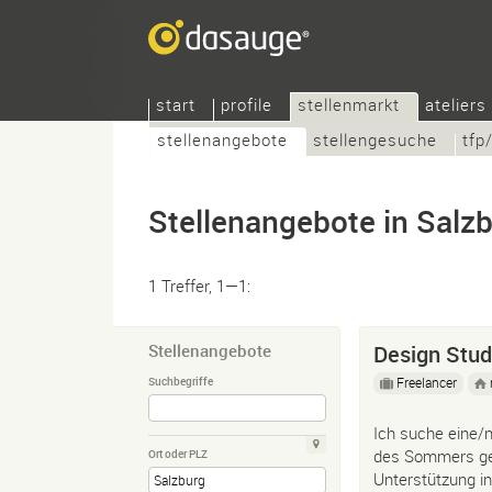
start
profile
stellenmarkt
ateliers
stellenangebote
stellengesuche
tfp
Stellenangebote in Salz
1 Treffer, 1—1:
Stellenangebote
Design Stud
Freelancer
Suchbegriffe
Ich suche eine/n
des Sommers ge
Ort oder PLZ
Unterstützung in