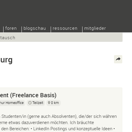
foren
blogschau
ressourcen
mitglieder
/tausch
burg
ent (Freelance Basis)
nur Homeoffice
Teilzeit
0 km
 Studenten/in (gerne auch Absolventen), die/der sich währen
rne etwas dazuverdienen möchten. Ich bräuchte
 den Bereichen: • LinkedIn Postings und konzeptuelle Ideen •