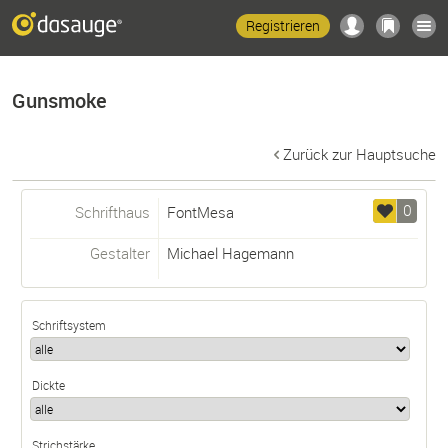
Registrieren
Gunsmoke
Zurück zur Hauptsuche
0
Schrifthaus
FontMesa
Gestalter
Michael Hagemann
Schriftsystem
Dickte
Strichstärke