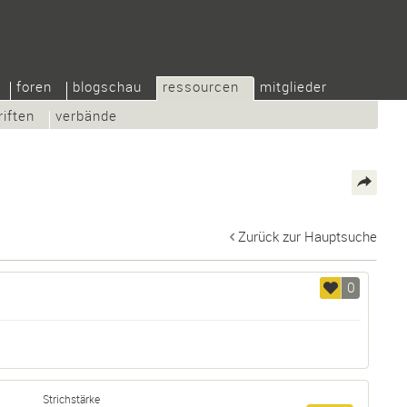
foren
blogschau
ressourcen
mitglieder
riften
verbände
Zurück zur Hauptsuche
0
Strichstärke