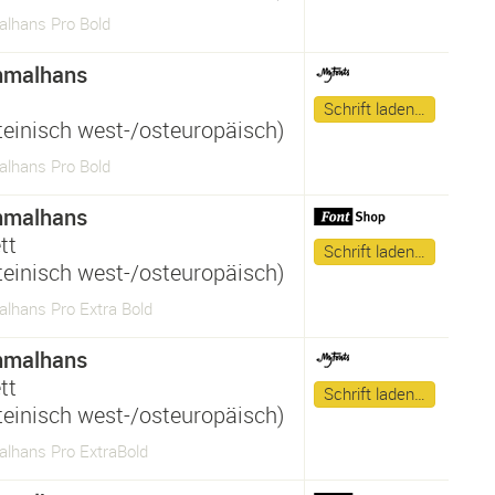
lhans Pro Bold
hmalhans
Schrift laden…
ateinisch west-/osteuropäisch)
lhans Pro Bold
hmalhans
tt
Schrift laden…
ateinisch west-/osteuropäisch)
lhans Pro Extra Bold
hmalhans
tt
Schrift laden…
ateinisch west-/osteuropäisch)
lhans Pro ExtraBold