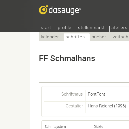
start
profile
stellenmarkt
ateliers
kalender
schriften
bücher
zeitsch
FF Schmalhans
Schrifthaus
FontFont
Gestalter
Hans Reichel
(1996)
Schriftsystem
Dickte