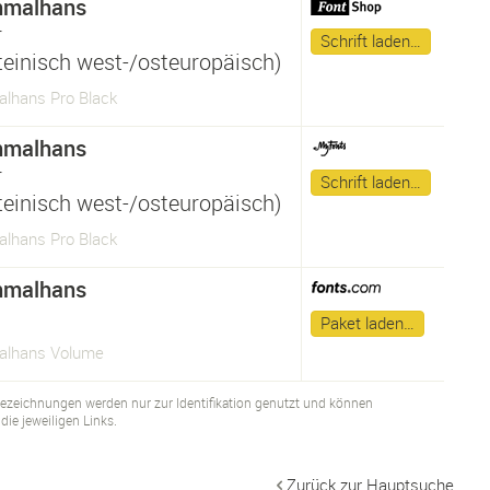
hmalhans
r
Schrift laden…
ateinisch west-/osteuropäisch)
lhans Pro Black
hmalhans
r
Schrift laden…
ateinisch west-/osteuropäisch)
lhans Pro Black
hmalhans
Paket laden…
alhans Volume
bezeichnungen werden nur zur Identifikation genutzt und können
ie jeweiligen Links.
Zurück zur Hauptsuche