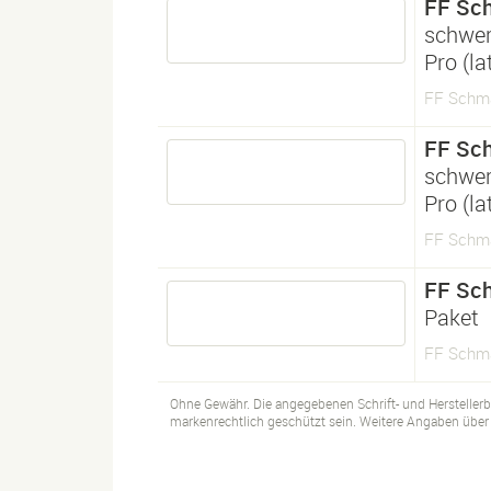
FF Sc
schwe
Pro (l
FF Schma
FF Sc
schwe
Pro (l
FF Schma
FF Sc
Paket
FF Schm
Ohne Gewähr. Die angegebenen Schrift- und Hersteller
markenrechtlich geschützt sein. Weitere Angaben über d