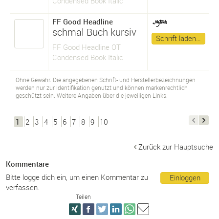
Condensed Book Italic
FF Good Headline
schmal Buch kursiv
Schrift laden…
FF Good Headline OT
Condensed Book Italic
Ohne Gewähr. Die angegebenen Schrift- und Herstellerbezeichnungen
werden nur zur Identifikation genutzt und können markenrechtlich
geschützt sein. Weitere Angaben über die jeweiligen Links.
1
2
3
4
5
6
7
8
9
10
Zurück zur Hauptsuche
Kommentare
Bitte logge dich ein, um einen Kommentar zu
Einloggen
verfassen.
Teilen