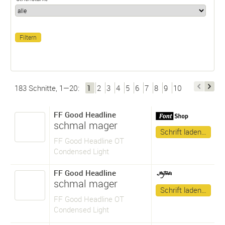
183 Schnitte, 1—20:
1
2
3
4
5
6
7
8
9
10
FF Good Headline
schmal mager
Schrift laden…
FF Good Headline OT
Condensed Light
FF Good Headline
schmal mager
Schrift laden…
FF Good Headline OT
Condensed Light