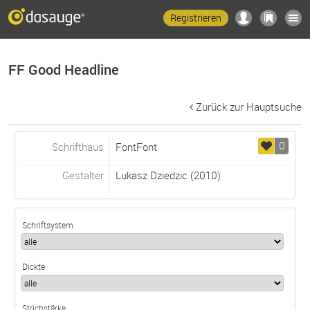
Registrieren
FF Good Headline
Zurück zur Hauptsuche
0
Schrifthaus
FontFont
Gestalter
Lukasz Dziedzic
(2010)
Schriftsystem
Dickte
Strichstärke