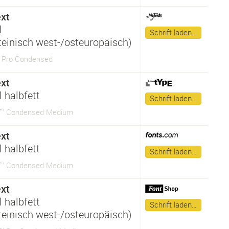
xt
l
Schrift laden…
ateinisch west-/osteuropäisch)
 Pro Condensed
xt
 halbfett
Schrift laden…
t™ Condensed Medium
xt
 halbfett
Schrift laden…
t™ Condensed Medium
xt
 halbfett
Schrift laden…
ateinisch west-/osteuropäisch)