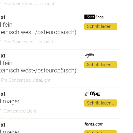
™ Pro Condensed Ultra Light
xt
 fein
Schrift laden…
ateinisch west-/osteuropäisch)
™ Pro Condensed UltraLight
xt
 fein
Schrift laden…
ateinisch west-/osteuropäisch)
 Pro Condensed UltraLight
xt
l mager
Schrift laden…
™ Condensed Light
xt
l mager