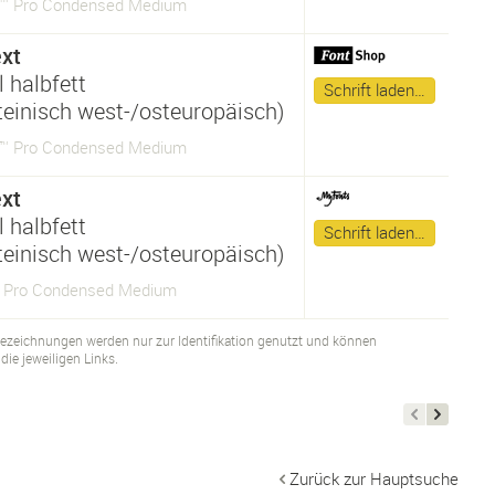
™ Pro Condensed Medium
xt
 halbfett
Schrift laden…
ateinisch west-/osteuropäisch)
™ Pro Condensed Medium
xt
 halbfett
Schrift laden…
ateinisch west-/osteuropäisch)
 Pro Condensed Medium
bezeichnungen werden nur zur Identifikation genutzt und können
ie jeweiligen Links.
Zurück zur Hauptsuche