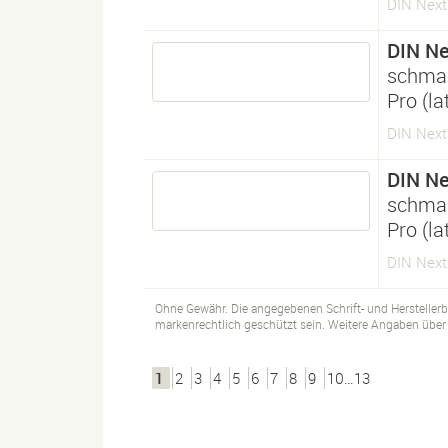
DIN Next
DIN Ne
schmal
Pro (l
DIN Next
DIN Ne
schmal
Pro (l
DIN Next
Ohne Gewähr. Die angegebenen Schrift- und Hersteller
markenrechtlich geschützt sein. Weitere Angaben über d
1
2
3
4
5
6
7
8
9
10…13