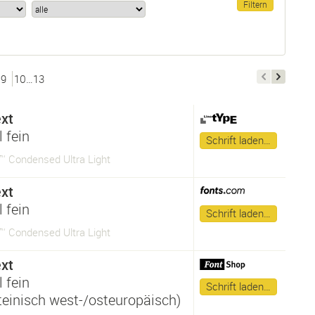
9
10…13
xt
 fein
Schrift laden…
™ Condensed Ultra Light
xt
 fein
Schrift laden…
™ Condensed Ultra Light
xt
 fein
Schrift laden…
ateinisch west-/osteuropäisch)