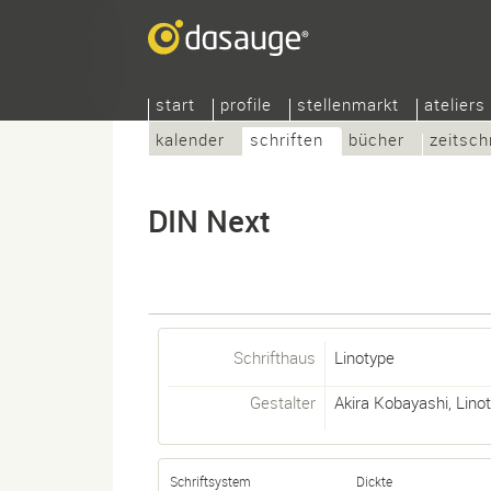
start
profile
stellenmarkt
ateliers
kalender
schriften
bücher
zeitsch
DIN Next
Schrifthaus
Linotype
Gestalter
Akira Kobayashi
,
Lino
Schriftsystem
Dickte