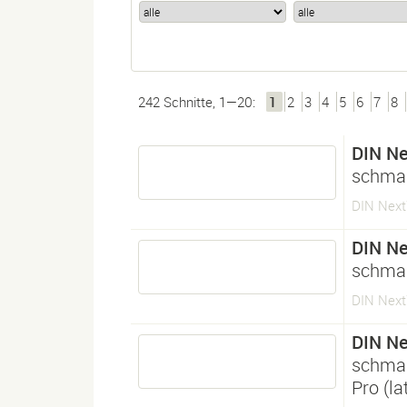
242 Schnitte, 1—20:
1
2
3
4
5
6
7
8
DIN Ne
schmal
DIN Next
DIN Ne
schmal
DIN Next
DIN Ne
schmal
Pro (l