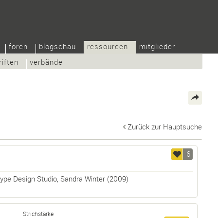
foren
blogschau
ressourcen
mitglieder
riften
verbände
Zurück zur Hauptsuche
6
type Design Studio
,
Sandra Winter
(2009)
Strichstärke