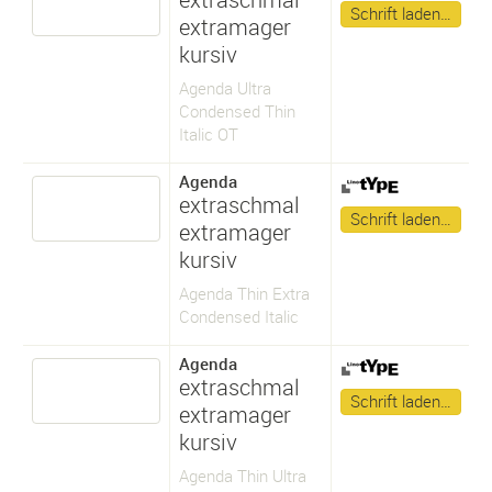
Schrift laden…
extramager
kursiv
Agenda Ultra
Condensed Thin
Italic OT
Agenda
extraschmal
Schrift laden…
extramager
kursiv
Agenda Thin Extra
Condensed Italic
Agenda
extraschmal
Schrift laden…
extramager
kursiv
Agenda Thin Ultra