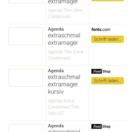
extramager
Agenda Thin Ultra
Condensed
Agenda
extraschmal
Schrift laden…
extramager
Agenda Thin Extra
Condensed
Agenda
extraschmal
Schrift laden…
extramager
kursiv
Agenda Extra
Condensed Thin
Italic OT
Agenda
extraschmal