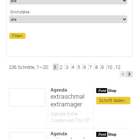
Strichstärke
236 Schnitte, 1—20:
1
2
3
4
5
6
7
8
9
10…12
Agenda
extraschmal
Schrift laden…
extramager
Agenda Extra
Condensed Thin OT
Agenda