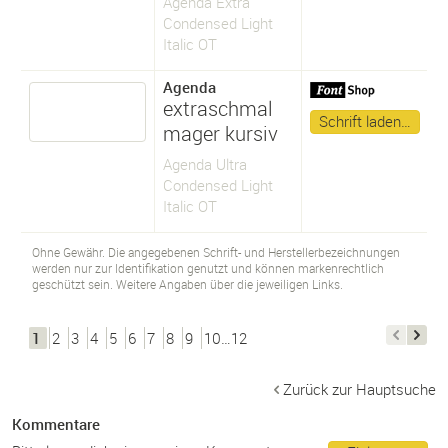
Agenda Extra
Condensed Light
Italic OT
Agenda
extraschmal
Schrift laden…
mager kursiv
Agenda Ultra
Condensed Light
Italic OT
Ohne Gewähr. Die angegebenen Schrift- und Herstellerbezeichnungen
werden nur zur Identifikation genutzt und können markenrechtlich
geschützt sein. Weitere Angaben über die jeweiligen Links.
1
2
3
4
5
6
7
8
9
10…12
Zurück zur Hauptsuche
Kommentare