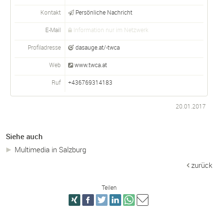
Kontakt
Persönliche Nachricht
E-Mail
Information nur im Netzwerk
Profiladresse
dasauge.at/-twca
Web
www.twca.at
Ruf
+436769314183
20.01.2017
Siehe auch
Multimedia in Salzburg
zurück
Teilen