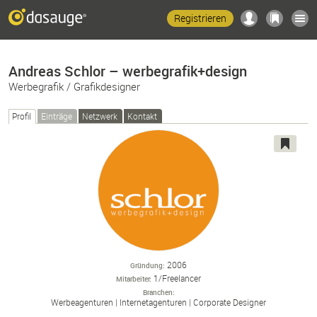
Registrieren
Andreas Schlor – werbegrafik+design
Werbegrafik / Grafikdesigner
Profil
Einträge
Netzwerk
Kontakt
2006
Gründung
1/Freelancer
Mitarbeiter
Branchen
Werbeagenturen
Internetagenturen
Corporate Designer